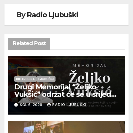
By
Radio Ljubuški
Related Post
BIH I REGIJA
LJUBUŠKI
Drugi Memorijal “Željko
Vukšić” održat će se u srijedu
12. kolovoza u Otoku
KOL 6, 2026
RADIO LJUBUŠKI