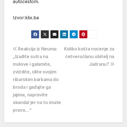
autocestom.
Izvor:klix.ba
Navigacija
Reakcija iz Neuma:
Koliko košta noćenje za
„Izađite sutra na
četveročlanu obitelj na
objava
molove i galamite,
Jadranu?
zviždite, idite svojim
ribarskim barkama do
broda i gađajte ga
jajima, napravite
skandal jer na to imate
pravo…“