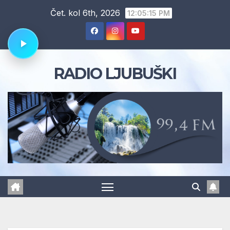
Skip
Čet. kol 6th, 2026
12:05:16 PM
to
content
RADIO LJUBUŠKI