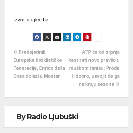
Izvor:pogled.ba
Navigacija
Predsjednik
ATP će od srpnja
Europske biciklističke
testirati novo pravilo u
objava
Federacije, Enrico della
muškom tenisu: Prođe
Casa dolazi u Mostar
li dobro, usvojit će ga
na kraju sezone
By
Radio Ljubuški