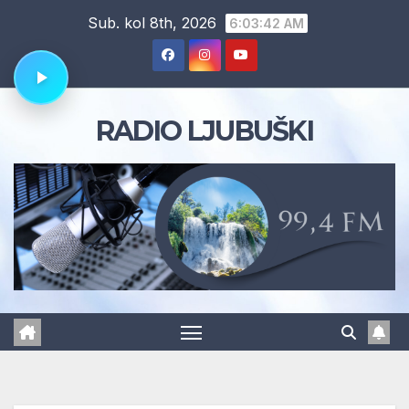
Skip
Sub. kol 8th, 2026
6:03:43 AM
to
content
RADIO LJUBUŠKI