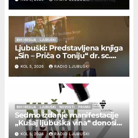
BIH I REGIJA
LJUBUŠKI
Ljubuški: Predstavljena knjiga
„Sin – Priča o Toniju“ dr. sc.
Zdenka Hercega
KOL 5, 2026
RADIO LJUBUŠKI
BIH I REGIJA
LJUBUŠKI
NOVOSTI
PROMO
Sedmo izdanje manifestacije
„Kušaj ljubuška vina“ donosi
vrhunska vina, gastronomiju i
KOL 5, 2026
RADIO LJUBUŠKI