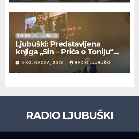
doigravanju, Grljevići završili
natjecanje
BIH I REGIJA
LJUBUŠKI
Ljubuški: Predstavljena
knjiga „Sin – Priča o Toniju“
dr. sc. Zdenka Hercega
5 KOLOVOZA, 2026
RADIO LJUBUŠKI
RADIO LJUBUŠKI