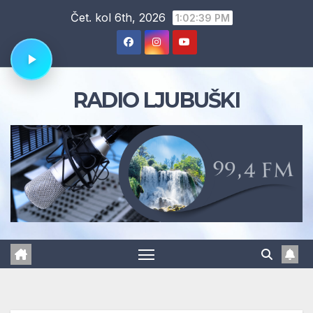
Skip
Čet. kol 6th, 2026
1:02:40 PM
to
content
RADIO LJUBUŠKI