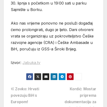
30. lipnja s početkom u 19:00 sati u parku
Sajmište u Borku.
Ako nas vrijeme ponovno ne posluži događaj
ćemo prolongirati, dugo je ljeto. Dani otvoreni
vrata se organiziraju uz pokroviteljstvo Češke
razvojne agencije (CRA) i Češke Ambasade u
BiH, poručuju iz GSS-a Široki Brijeg.
Izvor:
Jabuka.tv
Navigacija
Zovko: Hrvati
Kordić: Mostar
povezuju BiH s
priprema
objava
Europom!
dokumentaciju za