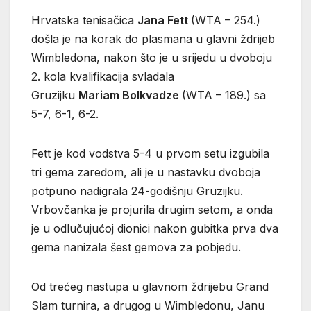
Hrvatska tenisačica
Jana Fett
(WTA – 254.)
došla je na korak do plasmana u glavni ždrijeb
Wimbledona, nakon što je u srijedu u dvoboju
2. kola kvalifikacija svladala
Gruzijku
Mariam Bolkvadze
(WTA – 189.) sa
5-7, 6-1, 6-2.
Fett je kod vodstva 5-4 u prvom setu izgubila
tri gema zaredom, ali je u nastavku dvoboja
potpuno nadigrala 24-godišnju Gruzijku.
Vrbovčanka je projurila drugim setom, a onda
je u odlučujućoj dionici nakon gubitka prva dva
gema nanizala šest gemova za pobjedu.
Od trećeg nastupa u glavnom ždrijebu Grand
Slam turnira, a drugog u Wimbledonu, Janu