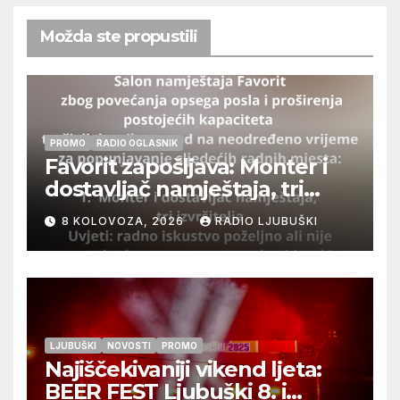
Možda ste propustili
PROMO
RADIO OGLASNIK
Favorit zapošljava: Monter i
dostavljač namještaja, tri
izvršitelja
8 KOLOVOZA, 2026
RADIO LJUBUŠKI
LJUBUŠKI
NOVOSTI
PROMO
Najiščekivaniji vikend ljeta:
BEER FEST Ljubuški 8. i