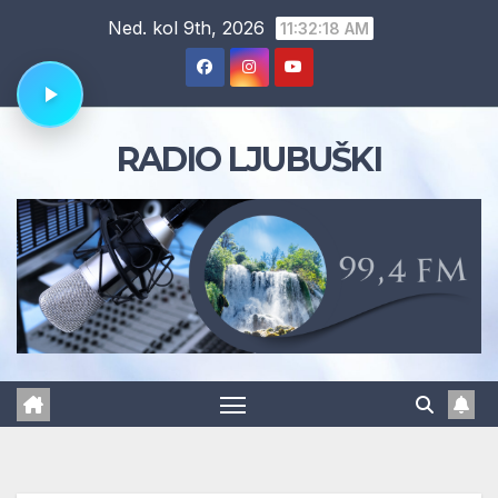
Skip
Ned. kol 9th, 2026
11:32:18 AM
to
content
RADIO LJUBUŠKI