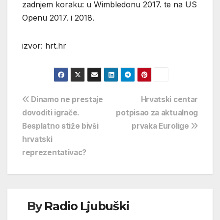
zadnjem koraku: u Wimbledonu 2017. te na US
Openu 2017. i 2018.
izvor: hrt.hr
Navigacija
Dinamo ne prestaje
Hrvatski centar
dovoditi igrače.
potpisao za aktualnog
objava
Besplatno stiže bivši
prvaka Eurolige
hrvatski
reprezentativac?
By
Radio Ljubuški