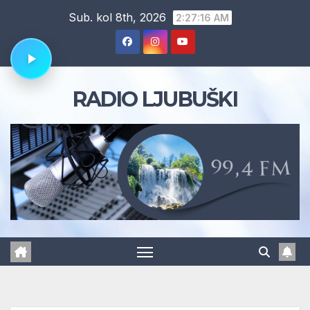
Skip
Sub. kol 8th, 2026
2:27:17 AM
to
content
RADIO LJUBUŠKI