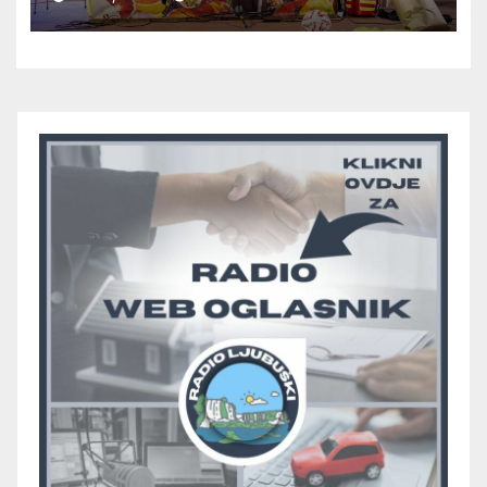
odlučiti o prvom mjestu u
skupini “A”, seniori Teskere
upisali treću pobjedu, Radišići
“otpali”, a Humac se
pobjedom protiv Crvenog
Grma “vratio u igru”