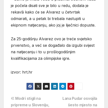
je počela disati sve je bilo u redu, dodala je
rekavši kako će se Alvarez u četvrtak
odmarati, a u petak bi trebala nastupiti u
ekipnom natjecanju, ako joj je liječnici dopuste.
Za 25-godišnju Alvarez ovo je treće svjetsko
prvenstvo, a već se događalo da izgubi svijest
na natjecanju i to u prošlogodišnjim
kvalifikacijama za olimpijske igre.
izvor: hrt.hr
Navigacija
Modri stigli na
Lana Pudar osvojila
pripreme u Sloveniju,
šesto mjesto na