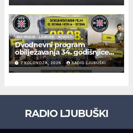
BIH I REGIJA
LJUBUŠKI
NOVOSTI
Dvodnevni program
obilježavanja 34. godišnjice
pogibije generala Blaža
7 KOLOVOZA, 2026
RADIO LJUBUŠKI
Kraljevića i osmorice
pripadnika HOS-a
RADIO LJUBUŠKI