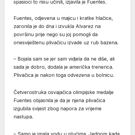
spasioci to nisu učinili, izjavila je Fuentes.
Fuentes, odjevena u majicu i kratke hlačice,
zaronila je do dna i izvukla Alvarez na
površinu prije nego su joj pomogli da
onesviještenu plivačicu izvade uz rub bazena.
– Bojala sam se jer sam vidjela da ne diše, ali
sada je dobro, dodala je američka trenerica.
Plivačica je nakon toga odvezena u bolnicu.
Četverostruka osvajačica olimpijske medalje
Fuentes objasnila je da je njena plivačica
izgubila svijest zbog napora za vrijeme
nastupa.
– Samo je imala vodu u plućima. Jednom kada