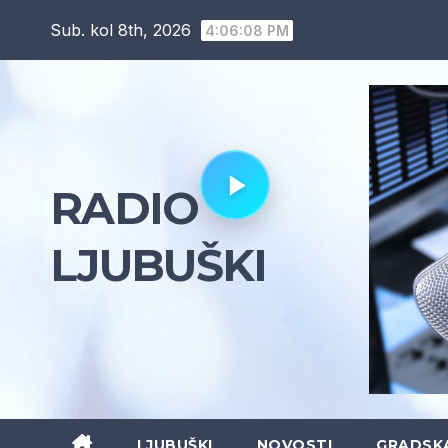
Skip
Sub. kol 8th, 2026
4:06:09 PM
to
content
RADIO
LJUBUŠKI
LJUBUŠKI
NOVOSTI
GRADSK