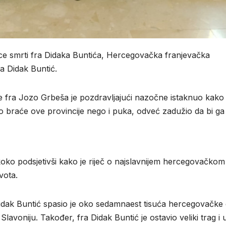
nice smrti fra Didaka Buntića, Hercegovačka franjevačka
ra Didak Buntić.
e fra Jozo Grbeša je pozdravljajući nazočne istaknuo kako 
amo braće ove provincije nego i puka, odveć zadužio da bi ga
Skoko podsjetivši kako je riječ o najslavnijem hercegovačkom
vota.
Didak Buntić spasio je oko sedamnaest tisuća hercegovačke 
avoniju. Također, fra Didak Buntić je ostavio veliki trag i 