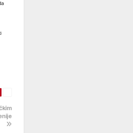
da
i
čkim
enije