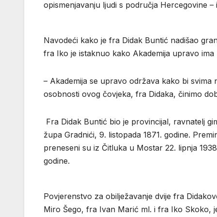
opismenjavanju ljudi s područja Hercegovine – 
Navodeći kako je fra Didak Buntić nadišao gran
fra Iko je istaknuo kako Akademija upravo ima za
– Akademija se upravo održava kako bi svima nam
osobnosti ovog čovjeka, fra Didaka, činimo dob
Fra Didak Buntić bio je provincijal, ravnatelj g
župa Gradnići, 9. listopada 1871. godine. Premin
preneseni su iz Čitluka u Mostar 22. lipnja 1938
godine.
Povjerenstvo za obilježavanje dvije fra Didakov
Miro Šego, fra Ivan Marić ml. i fra Iko Skoko, 