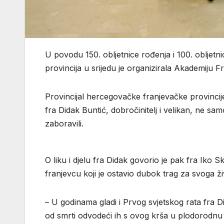
U povodu 150. obljetnice rođenja i 100. obljet
provincija u srijedu je organizirala Akademiju F
Provincijal hercegovačke franjevačke provincij
fra Didak Buntić, dobročinitelj i velikan, ne s
zaboravili.
O liku i djelu fra Didak govorio je pak fra Iko 
franjevcu koji je ostavio dubok trag za svoga ži
– U godinama gladi i Prvog svjetskog rata fra 
od smrti odvodeći ih s ovog krša u plodorodnu Sl