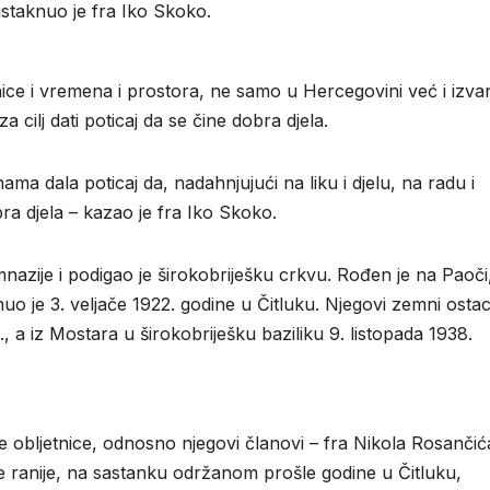
istaknuo je fra Iko Skoko.
ice i vremena i prostora, ne samo u Hercegovini već i izvan
 cilj dati poticaj da se čine dobra djela.
a dala poticaj da, nadahnjujući na liku i djelu, na radu i
ra djela – kazao je fra Iko Skoko.
imnazije i podigao je širokobriješku crkvu. Rođen je na Paoči
uo je 3. veljače 1922. godine u Čitluku. Njegovi zemni ostac
., a iz Mostara u širokobriješku baziliku 9. listopada 1938.
e obljetnice, odnosno njegovi članovi – fra Nikola Rosančić
je ranije, na sastanku održanom prošle godine u Čitluku,