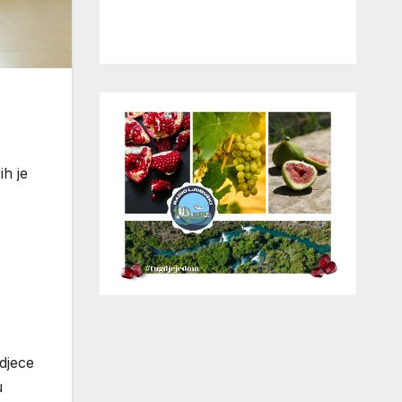
ih je
djece
u