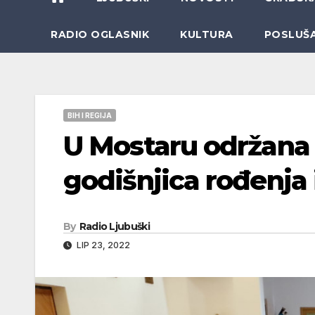
RADIO OGLASNIK
KULTURA
POSLUŠ
BIH I REGIJA
U Mostaru održan
godišnjica rođenja 
By
Radio Ljubuški
LIP 23, 2022