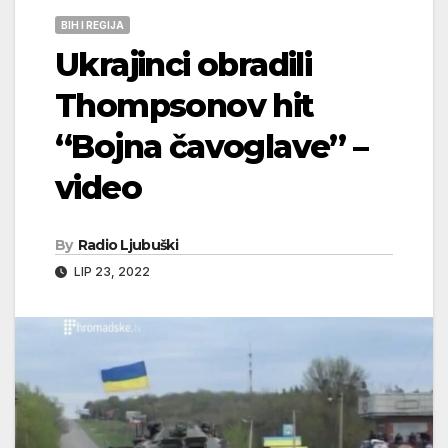
BIH I REGIJA
Ukrajinci obradili
Thompsonov hit
“Bojna čavoglave” –
video
By
Radio Ljubuški
LIP 23, 2022