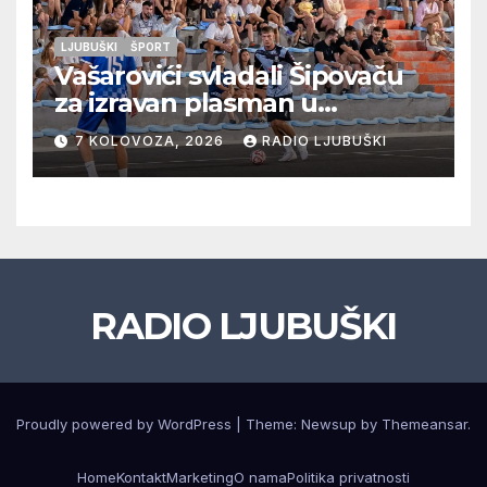
LJUBUŠKI
ŠPORT
Vašarovići svladali Šipovaču
za izravan plasman u
četvrtfinale, Grab izborio
7 KOLOVOZA, 2026
RADIO LJUBUŠKI
prolazak dalje, Klobuk ispao,
večeras počinje četvrtfinale
juniora
RADIO LJUBUŠKI
Proudly powered by WordPress
|
Theme: Newsup by
Themeansar
.
Home
Kontakt
Marketing
O nama
Politika privatnosti