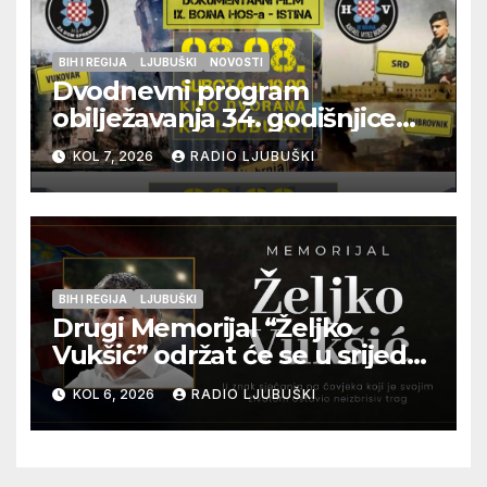
BIH I REGIJA
LJUBUŠKI
NOVOSTI
Dvodnevni program
obilježavanja 34. godišnjice
pogibije generala Blaža
KOL 7, 2026
RADIO LJUBUŠKI
Kraljevića i osmorice
pripadnika HOS-a
BIH I REGIJA
LJUBUŠKI
Drugi Memorijal “Željko
Vukšić” održat će se u srijedu
12. kolovoza u Otoku
KOL 6, 2026
RADIO LJUBUŠKI