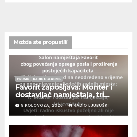
Možda ste propustili
PROMO
RADIO OGLASNIK
Favorit zapošljava: Monter i
dostavljač namještaja, tri
izvršitelja
8 KOLOVOZA, 2026
RADIO LJUBUŠKI