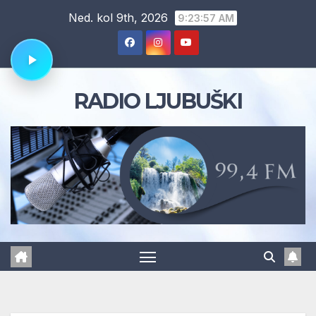
Skip
Ned. kol 9th, 2026
9:23:57 AM
to
content
RADIO LJUBUŠKI