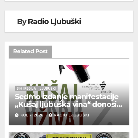
By
Radio Ljubuški
Related Post
BIH I REGIJA
LJUBUŠKI
Sedmo izdanje manifestacije
„Kušaj ljubuška vina“ donosi
vrhunska vina, gastronomiju i
KOL 7, 2026
RADIO LJUBUŠKI
glazbu