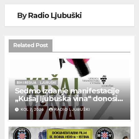
By
Radio Ljubuški
Related Post
BIH I REGIJA
LJUBUŠKI
Sedmo izdanje manifestacije
„Kušaj ljubuška vina“ donosi
vrhunska vina, gastronomiju i
KOL 7, 2026
RADIO LJUBUŠKI
glazbu