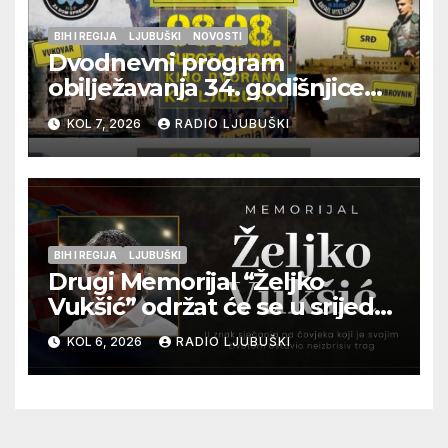
BIH I REGIJA
LJUBUŠKI
NOVOSTI
Dvodnevni program
obilježavanja 34. godišnjice
pogibije generala Blaža
KOL 7, 2026
RADIO LJUBUŠKI
Kraljevića i osmorice
pripadnika HOS-a
BIH I REGIJA
LJUBUŠKI
Drugi Memorijal “Željko
Vukšić” održat će se u srijedu
12. kolovoza u Otoku
KOL 6, 2026
RADIO LJUBUŠKI