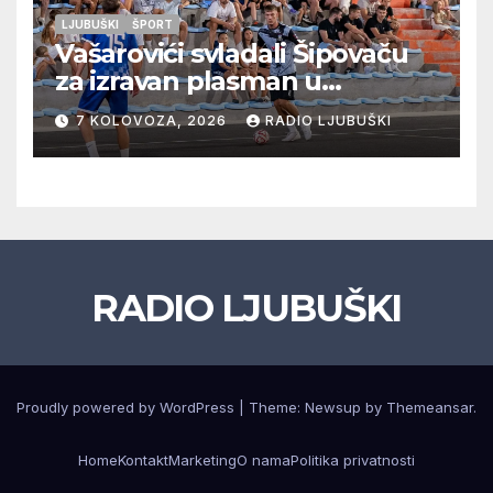
LJUBUŠKI
ŠPORT
Vašarovići svladali Šipovaču
za izravan plasman u
četvrtfinale, Grab izborio
7 KOLOVOZA, 2026
RADIO LJUBUŠKI
prolazak dalje, Klobuk ispao,
večeras počinje četvrtfinale
juniora
RADIO LJUBUŠKI
Proudly powered by WordPress
|
Theme: Newsup by
Themeansar
.
Home
Kontakt
Marketing
O nama
Politika privatnosti