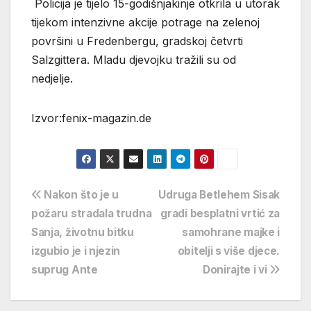
Policija je tijelo 15-godišnjakinje otkrila u utorak
tijekom intenzivne akcije potrage na zelenoj
površini u Fredenbergu, gradskoj četvrti
Salzgittera. Mladu djevojku tražili su od
nedjelje.
Izvor:fenix-magazin.de
Navigacija
Nakon što je u
Udruga Betlehem Sisak
požaru stradala trudna
gradi besplatni vrtić za
objava
Sanja, životnu bitku
samohrane majke i
izgubio je i njezin
obitelji s više djece.
suprug Ante
Donirajte i vi