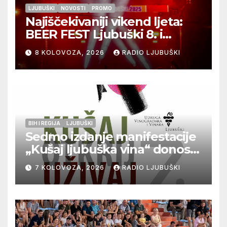
LJUBUŠKI
NOVOSTI
PROMO
Najiščekivaniji vikend ljeta:
BEER FEST Ljubuški 8. i
9.kolovoza
8 KOLOVOZA, 2026
RADIO LJUBUŠKI
BIH I REGIJA
LJUBUŠKI
Sedmo izdanje manifestacije
„Kušaj ljubuška vina“ donosi
vrhunska vina, gastronomiju i
7 KOLOVOZA, 2026
RADIO LJUBUŠKI
glazbu