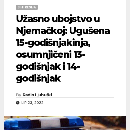
BIH I REGIJA
Užasno ubojstvo u
Njemačkoj: Ugušena
15-godišnjakinja,
osumnjičeni 13-
godišnjak i 14-
godišnjak
By
Radio Ljubuški
LIP 23, 2022