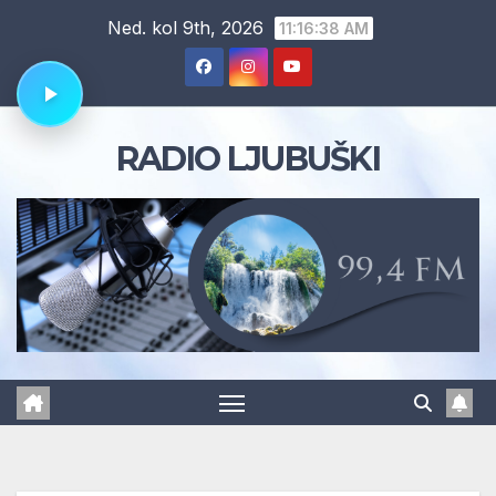
Skip
Ned. kol 9th, 2026
11:16:39 AM
to
content
RADIO LJUBUŠKI