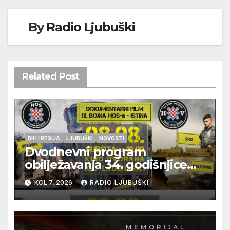
By
Radio Ljubuški
Related Post
BIH I REGIJA
LJUBUŠKI
NOVOSTI
Dvodnevni program
obilježavanja 34. godišnjice
pogibije generala Blaža
KOL 7, 2026
RADIO LJUBUŠKI
Kraljevića i osmorice
pripadnika HOS-a