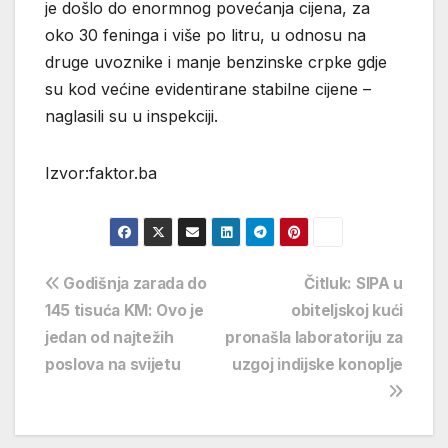
je došlo do enormnog povećanja cijena, za
oko 30 feninga i više po litru, u odnosu na
druge uvoznike i manje benzinske crpke gdje
su kod većine evidentirane stabilne cijene –
naglasili su u inspekciji.
Izvor:faktor.ba
Navigacija
Godišnja zarada do
Čitluk: SIPA u
145 tisuća KM: Ovo je
obiteljskoj kući
objava
jedan od najtežih
pronašla laboratoriju za
poslova na svijetu
uzgoj indijske konoplje