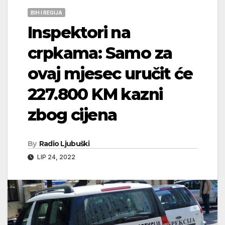
BIH I REGIJA
Inspektori na
crpkama: Samo za
ovaj mjesec uručit će
227.800 KM kazni
zbog cijena
By
Radio Ljubuški
LIP 24, 2022