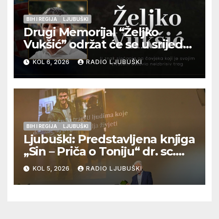
BIH I REGIJA
LJUBUŠKI
Drugi Memorijal “Željko
Vukšić” održat će se u srijedu
12. kolovoza u Otoku
KOL 6, 2026
RADIO LJUBUŠKI
BIH I REGIJA
LJUBUŠKI
Ljubuški: Predstavljena knjiga
„Sin – Priča o Toniju“ dr. sc.
Zdenka Hercega
KOL 5, 2026
RADIO LJUBUŠKI