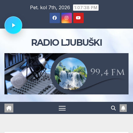
Skip
Pet. kol 7th, 2026
1:07:39 PM
to
content
RADIO LJUBUŠKI