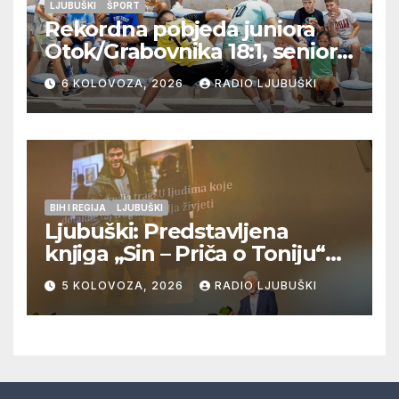
LJUBUŠKI
ŠPORT
Rekordna pobjeda juniora
Otok/Grabovnika 18:1, seniori
Pregrađa u četvrtfinalu,
6 KOLOVOZA, 2026
RADIO LJUBUŠKI
Veljaci i Cerno/Crnopod u
doigravanju, Grljevići završili
natjecanje
BIH I REGIJA
LJUBUŠKI
Ljubuški: Predstavljena
knjiga „Sin – Priča o Toniju“
dr. sc. Zdenka Hercega
5 KOLOVOZA, 2026
RADIO LJUBUŠKI