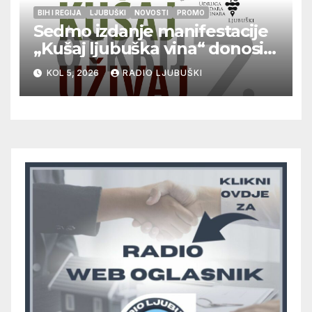
BIH I REGIJA
LJUBUŠKI
NOVOSTI
PROMO
Sedmo izdanje manifestacije
„Kušaj ljubuška vina“ donosi
vrhunska vina, gastronomiju i
KOL 5, 2026
RADIO LJUBUŠKI
glazbu