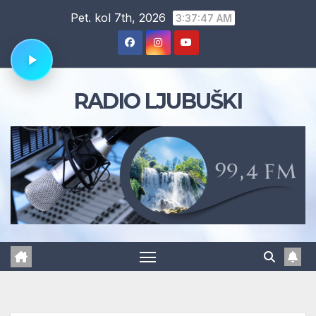
Skip
Pet. kol 7th, 2026
3:37:48 AM
to
content
RADIO LJUBUŠKI