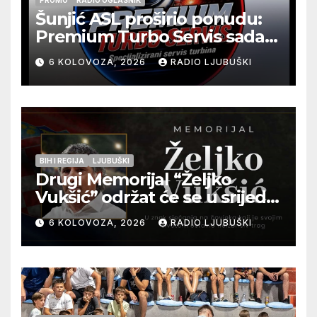
PROMO
RADIO OGLASNIK
Šunjić ASL proširio ponudu:
Premium Turbo Servis sada
na jednoj adresi u Ljubuškom
6 KOLOVOZA, 2026
RADIO LJUBUŠKI
BIH I REGIJA
LJUBUŠKI
Drugi Memorijal “Željko
Vukšić” održat će se u srijedu
12. kolovoza u Otoku
6 KOLOVOZA, 2026
RADIO LJUBUŠKI