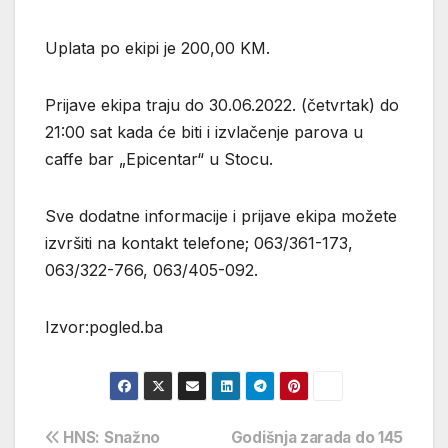
Uplata po ekipi je 200,00 KM.
Prijave ekipa traju do 30.06.2022. (četvrtak) do
21:00 sat kada će biti i izvlačenje parova u
caffe bar „Epicentar“ u Stocu.
Sve dodatne informacije i prijave ekipa možete
izvršiti na kontakt telefone; 063/361-173,
063/322-766, 063/405-092.
Izvor:pogled.ba
Navigacija
HNS: Snažno
Godišnja zarada do 145