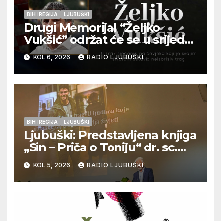
BIH I REGIJA
LJUBUŠKI
Drugi Memorijal “Željko
Vukšić” održat će se u srijedu
12. kolovoza u Otoku
KOL 6, 2026
RADIO LJUBUŠKI
BIH I REGIJA
LJUBUŠKI
Ljubuški: Predstavljena knjiga
„Sin – Priča o Toniju“ dr. sc.
Zdenka Hercega
KOL 5, 2026
RADIO LJUBUŠKI