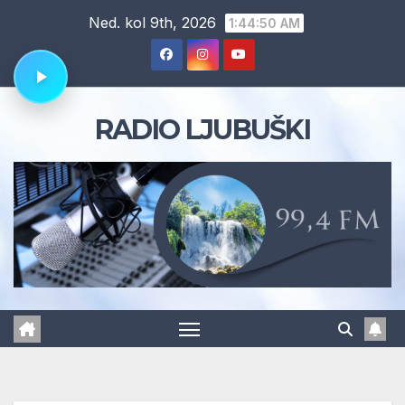
Skip
Ned. kol 9th, 2026
1:44:51 AM
to
content
RADIO LJUBUŠKI