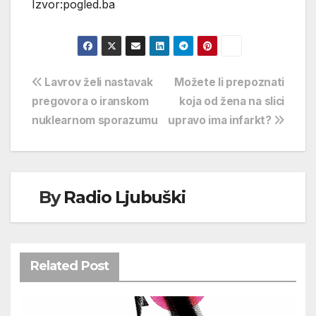
Izvor:pogled.ba
Navigacija
Lavrov želi nastavak
Možete li prepoznati
pregovora o iranskom
koja od žena na slici
objava
nuklearnom sporazumu
upravo ima infarkt?
By
Radio Ljubuški
Related Post