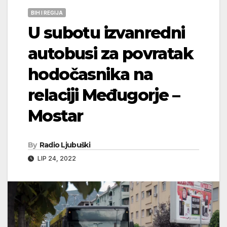
BIH I REGIJA
U subotu izvanredni
autobusi za povratak
hodočasnika na
relaciji Međugorje –
Mostar
By
Radio Ljubuški
LIP 24, 2022