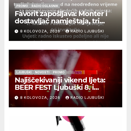
PROMO
RADIO OGLASNIK
Favorit zapošljava: Monter i
dostavljač namještaja, tri
izvršitelja
8 KOLOVOZA, 2026
RADIO LJUBUŠKI
LJUBUŠKI
NOVOSTI
PROMO
Najiščekivaniji vikend ljeta:
BEER FEST Ljubuški 8. i
9.kolovoza
8 KOLOVOZA, 2026
RADIO LJUBUŠKI