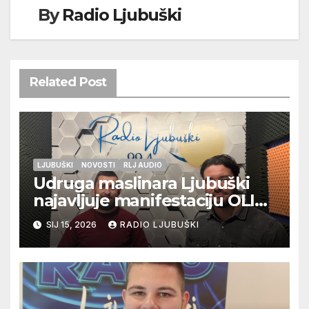
By
Radio Ljubuški
Related Post
LJUBUŠKI
NOVOSTI
RLJ AUDIO
Udruga maslinara Ljubuški
najavljuje manifestaciju OLIV-
ERA
SIJ 15, 2026
RADIO LJUBUŠKI