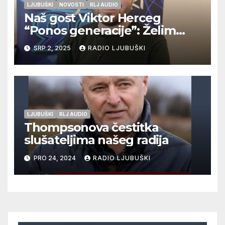
LJUBUŠKI
NOVOSTI
RLJ AUDIO
Naš gost Viktor Herceg
“Ponos generacije”: Želim
objaviti svoju zbirku pjesama!
SRP 2, 2025
RADIO LJUBUŠKI
LJUBUŠKI
RLJ AUDIO
Thompsonova čestitka
slušateljima našeg radija
PRO 24, 2024
RADIO LJUBUŠKI