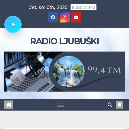
Skip
Čet. kol 6th, 2026
8:38:25 PM
to
content
RADIO LJUBUŠKI