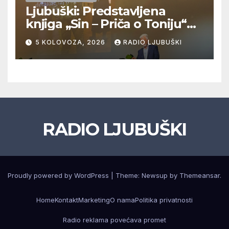
Ljubuški: Predstavljena
knjiga „Sin – Priča o Toniju“
dr. sc. Zdenka Hercega
5 KOLOVOZA, 2026
RADIO LJUBUŠKI
RADIO LJUBUŠKI
Proudly powered by WordPress
|
Theme: Newsup by
Themeansar
.
Home
Kontakt
Marketing
O nama
Politika privatnosti
Radio reklama povećava promet