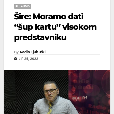
RLJ AUDIO
Šire: Moramo dati
“šup kartu” visokom
predstavniku
By
Radio Ljubuški
LIP 25, 2022