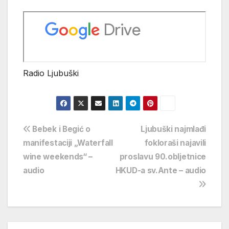
Radio Ljubuški
Navigacija
Bebek i Begić o
Ljubuški najmlađi
manifestaciji „Waterfall
fokloraši najavili
objava
wine weekends“ –
proslavu 90.obljetnice
audio
HKUD-a sv.Ante – audio