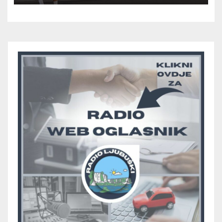
večeras počinje četvrtfinale
juniora