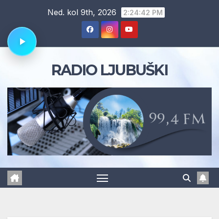
Skip
Ned. kol 9th, 2026
2:24:42 PM
to
content
RADIO LJUBUŠKI