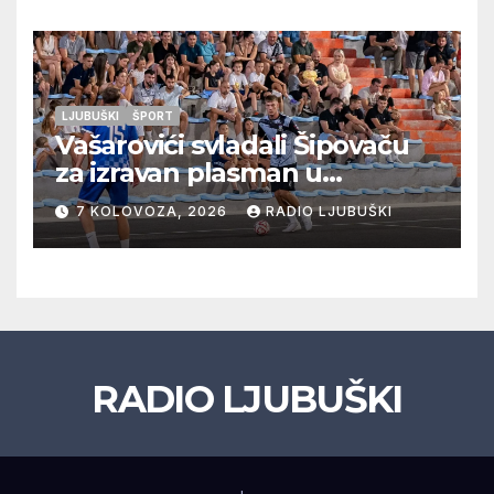
LJUBUŠKI
ŠPORT
Vašarovići svladali Šipovaču
za izravan plasman u
četvrtfinale, Grab izborio
7 KOLOVOZA, 2026
RADIO LJUBUŠKI
prolazak dalje, Klobuk ispao,
večeras počinje četvrtfinale
juniora
RADIO LJUBUŠKI