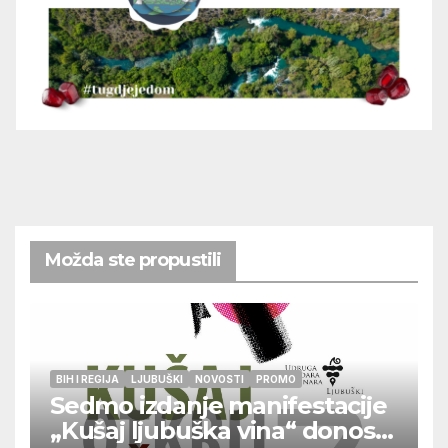
Možda ste propustili
BIH I REGIJA
LJUBUŠKI
NOVOSTI
PROMO
Sedmo izdanje manifestacije
„Kušaj ljubuška vina“ donosi