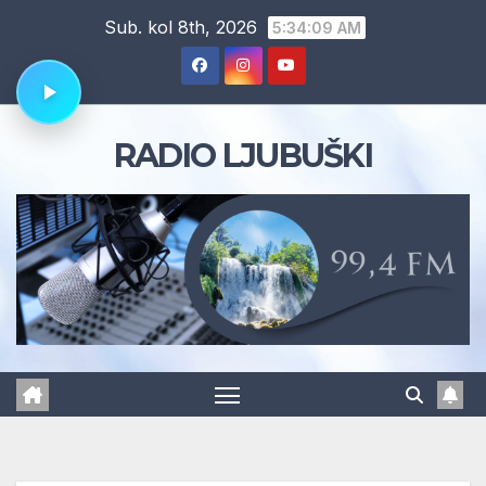
Skip
Sub. kol 8th, 2026
5:34:09 AM
to
content
RADIO LJUBUŠKI