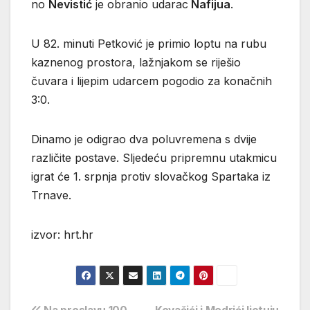
no
Nevistić
je obranio udarac
Nafijua
.
U 82. minuti Petković je primio loptu na rubu
kaznenog prostora, lažnjakom se riješio
čuvara i lijepim udarcem pogodio za konačnih
3:0.
Dinamo je odigrao dva poluvremena s dvije
različite postave. Sljedeću pripremnu utakmicu
igrat će 1. srpnja protiv slovačkog Spartaka iz
Trnave.
izvor: hrt.hr