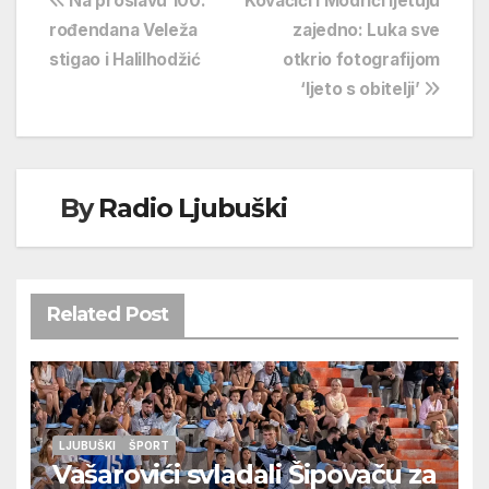
Navigacija
Na proslavu 100.
Kovačići i Modrići ljetuju
rođendana Veleža
zajedno: Luka sve
objava
stigao i Halilhodžić
otkrio fotografijom
‘ljeto s obitelji’
By
Radio Ljubuški
Related Post
LJUBUŠKI
ŠPORT
Vašarovići svladali Šipovaču za