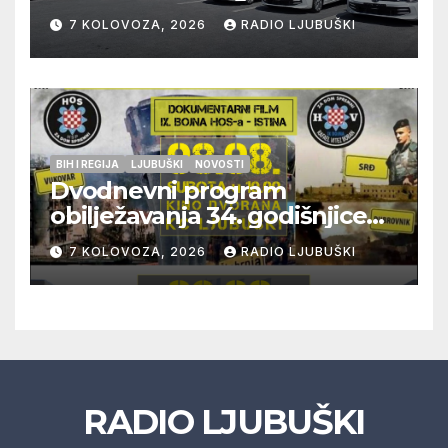
građana i učinkovitiji rad
7 KOLOVOZA, 2026
RADIO LJUBUŠKI
policije
BIH I REGIJA
LJUBUŠKI
NOVOSTI
Dvodnevni program
obilježavanja 34. godišnjice
pogibije generala Blaža
7 KOLOVOZA, 2026
RADIO LJUBUŠKI
Kraljevića i osmorice
pripadnika HOS-a
RADIO LJUBUŠKI