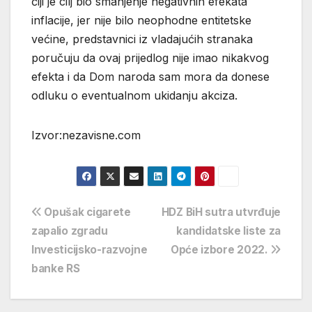
čiji je cilj bio smanjenje negativnih efekata
inflacije, jer nije bilo neophodne entitetske
većine, predstavnici iz vladajućih stranaka
poručuju da ovaj prijedlog nije imao nikakvog
efekta i da Dom naroda sam mora da donese
odluku o eventualnom ukidanju akciza.
Izvor:nezavisne.com
Navigacija
Opušak cigarete
HDZ BiH sutra utvrđuje
zapalio zgradu
kandidatske liste za
objava
Investicijsko-razvojne
Opće izbore 2022.
banke RS