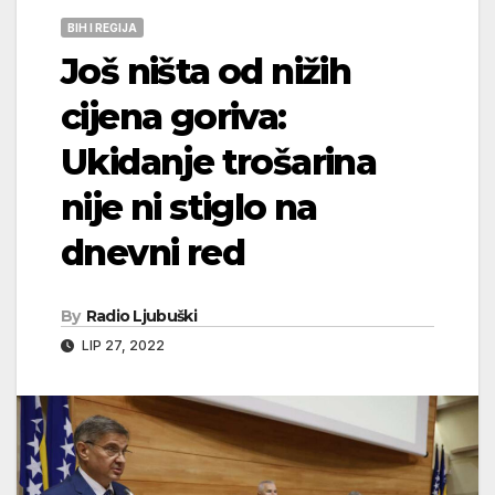
BIH I REGIJA
Još ništa od nižih
cijena goriva:
Ukidanje trošarina
nije ni stiglo na
dnevni red
By
Radio Ljubuški
LIP 27, 2022