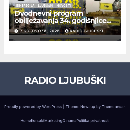
BIH I REGIJA
LJUBUŠKI
NOVOSTI
Dvodnevni program
obilježavanja 34. godišnjice
pogibije generala Blaža
7 KOLOVOZA, 2026
RADIO LJUBUŠKI
Kraljevića i osmorice
pripadnika HOS-a
RADIO LJUBUŠKI
Proudly powered by WordPress
|
Theme: Newsup by
Themeansar
.
Home
Kontakt
Marketing
O nama
Politika privatnosti