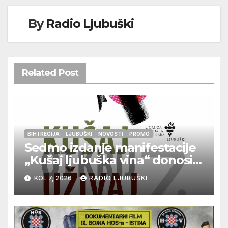
By
Radio Ljubuški
Related Post
BIH I REGIJA
LJUBUŠKI
NOVOSTI
PROMO
Sedmo izdanje manifestacije
„Kušaj ljubuška vina“ donosi
vrhunska vina, gastronomiju i
KOL 7, 2026
RADIO LJUBUŠKI
glazbu