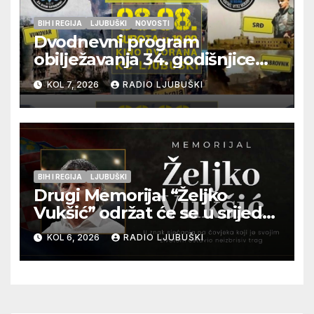
BIH I REGIJA
LJUBUŠKI
NOVOSTI
Dvodnevni program
obilježavanja 34. godišnjice
pogibije generala Blaža
KOL 7, 2026
RADIO LJUBUŠKI
Kraljevića i osmorice
pripadnika HOS-a
BIH I REGIJA
LJUBUŠKI
Drugi Memorijal “Željko
Vukšić” održat će se u srijedu
12. kolovoza u Otoku
KOL 6, 2026
RADIO LJUBUŠKI