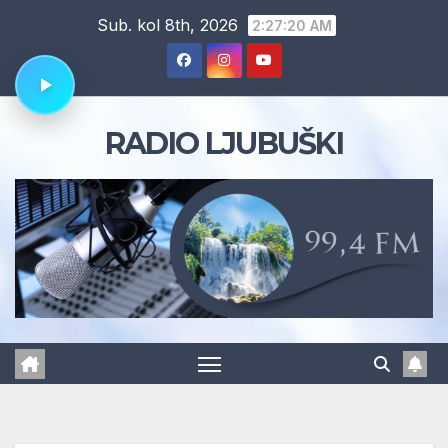
Skip
Sub. kol 8th, 2026
2:27:21 AM
to
content
RADIO LJUBUŠKI