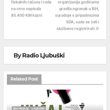
fiskalnih računa i rada
organizacija godinama
objava
na crno napisala
gradila ogranak u BiH,
85.400 KM kazni
surađuje s pripadnicima
SDA, sada se želi i
službeno registrirati
By
Radio Ljubuški
Related Post
BIH I REGIJA
LJUBUŠKI