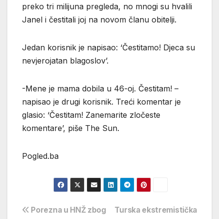
preko tri milijuna pregleda, no mnogi su hvalili
Janel i čestitali joj na novom članu obitelji.
Jedan korisnik je napisao: ‘Čestitamo! Djeca su
nevjerojatan blagoslov’.
-Mene je mama dobila u 46-oj. Čestitam! –
napisao je drugi korisnik. Treći komentar je
glasio: ‘Čestitam! Zanemarite zločeste
komentare’, piše The Sun.
Pogled.ba
Navigacija
Porezna u HNŽ zbog
Turska ekstremistička