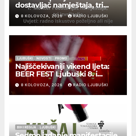
dostavljač namještaja, tri
izvršitelja
8 KOLOVOZA, 2026
RADIO LJUBUŠKI
LJUBUŠKI
NOVOSTI
PROMO
Najiščekivaniji vikend ljeta:
BEER FEST Ljubuški 8. i
9.kolovoza
8 KOLOVOZA, 2026
RADIO LJUBUŠKI
BIH I REGIJA
LJUBUŠKI
Sedmo izdanje manifestacije