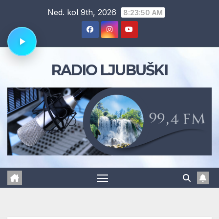
Skip
Ned. kol 9th, 2026
8:23:50 AM
to
content
RADIO LJUBUŠKI