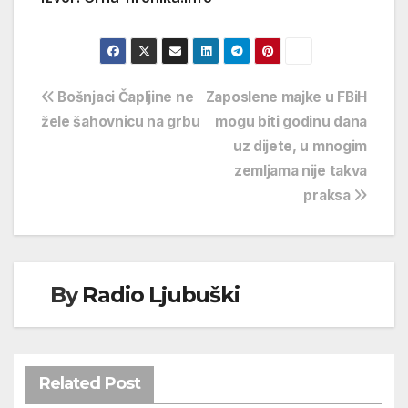
Navigacija
Bošnjaci Čapljine ne
Zaposlene majke u FBiH
žele šahovnicu na grbu
mogu biti godinu dana
objava
uz dijete, u mnogim
zemljama nije takva
praksa
By
Radio Ljubuški
Related Post