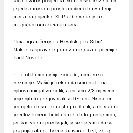
ublažavanje posljedica ekonomske krize te da
je jedina mjera u prošloj godini bila uvođenje
marži na prijedlog SDP-a. Govorio je i o
mogućem ograničenju cijena.
“Ima ograničenje i u Hrvatskoj i u Srbiji”
Nakon rasprave je ponovo riječ uzeo premijer
Fadil Novalić:
– Da otklonim nečije zablude, namjere ili
neznanje. Mašić je rekao da smo mi to na
njihovu inicijativu radili, a mi smo 2/3 mjeseca
prije njih to pregovarali sa RS-om. Nismo ni
primijetili da su oni nešto predložili, a da su oni
predložili mene bi bilo strah da to primijenimo,
jer kad su oni predlagali, ja se sjećam i da se
još prije rata po farmerke išao u Trst, zbog