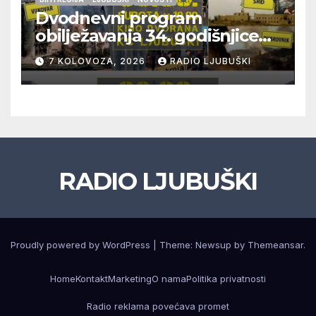
Dvodnevni program
obilježavanja 34. godišnjice
pogibije generala Blaža
7 KOLOVOZA, 2026
RADIO LJUBUŠKI
Kraljevića i osmorice
pripadnika HOS-a
RADIO LJUBUŠKI
Proudly powered by WordPress
|
Theme: Newsup by
Themeansar
.
Home
Kontakt
Marketing
O nama
Politika privatnosti
Radio reklama povećava promet