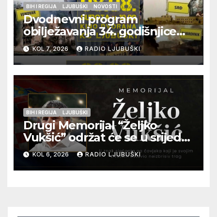
BIH I REGIJA
LJUBUŠKI
NOVOSTI
Dvodnevni program
obilježavanja 34. godišnjice
pogibije generala Blaža
KOL 7, 2026
RADIO LJUBUŠKI
Kraljevića i osmorice
pripadnika HOS-a
BIH I REGIJA
LJUBUŠKI
Drugi Memorijal “Željko
Vukšić” održat će se u srijedu
12. kolovoza u Otoku
KOL 6, 2026
RADIO LJUBUŠKI