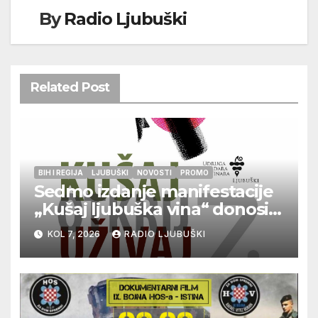
By
Radio Ljubuški
Related Post
BIH I REGIJA
LJUBUŠKI
NOVOSTI
PROMO
Sedmo izdanje manifestacije
„Kušaj ljubuška vina“ donosi
vrhunska vina, gastronomiju i
KOL 7, 2026
RADIO LJUBUŠKI
glazbu