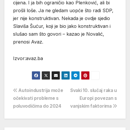
cijena. I ja bih ograničio kao Plenković, ali bi
prošli loše. Ja ne gledam uopće što radi SDP,
jer nije konstruktivan. Nekada je ovdje sjedio
Slaviša Šućur, koji je bio jako konstruktivan i
slušao sam što govori – kazao je Novalić,
prenosi Avaz.
Izvor:avaz.ba
Navigacija
Autoindustrija može
Svaki 10. slučaj raka u
očekivati probleme s
Europi povezan s
objava
poluvodičima do 2024
vanjskim faktorima