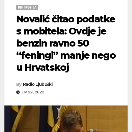
BIH I REGIJA
Novalić čitao podatke
s mobitela: Ovdje je
benzin ravno 50
“feningi” manje nego
u Hrvatskoj
By
Radio Ljubuški
LIP 29, 2022