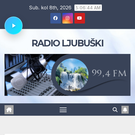
Skip
Sub. kol 8th, 2026
5:06:44 AM
to
content
RADIO LJUBUŠKI