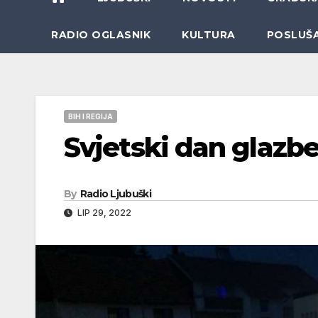
RADIO OGLASNIK
KULTURA
POSLUŠ
BIH I REGIJA
Svjetski dan glazb
By
Radio Ljubuški
LIP 29, 2022