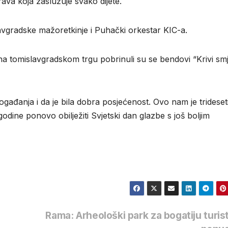
prava koja zaslužuje svako dijete.
avgradske mažoretkinje i Puhački orkestar KIC-a.
na tomislavgradskom trgu pobrinuli su se bendovi “Krivi smj
ogađanja i da je bila dobra posjećenost. Ovo nam je trideset
ne ponovo obilježiti Svjetski dan glazbe s još boljim
Rama: Arheološki park za bogatiju turis