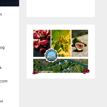
an
nog
a.
čicom
vi