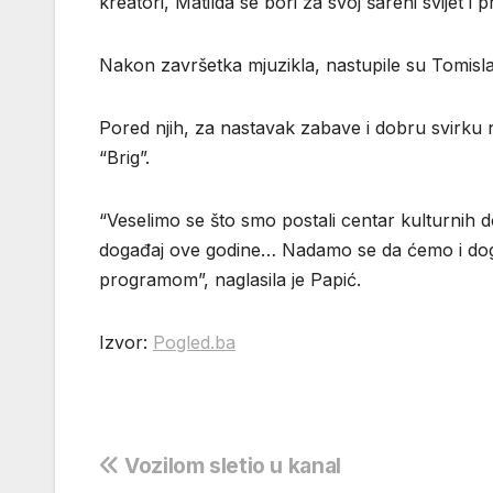
kreatori, Matilda se bori za svoj šareni svijet i 
Nakon završetka mjuzikla, nastupile su Tomisl
Pored njih, za nastavak zabave i dobru svirku 
“Brig”.
“Veselimo se što smo postali centar kulturnih d
događaj ove godine… Nadamo se da ćemo i dogodi
programom”, naglasila je Papić.
Izvor:
Pogled.ba
Navigacija
Vozilom sletio u kanal