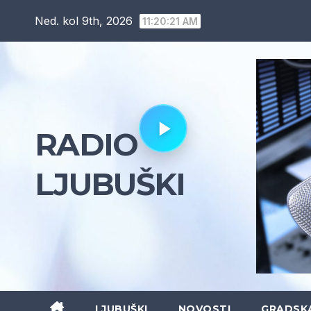
Skip
Ned. kol 9th, 2026
11:20:22 AM
to
content
RADIO
LJUBUŠKI
LJUBUŠKI
NOVOSTI
GRADSK