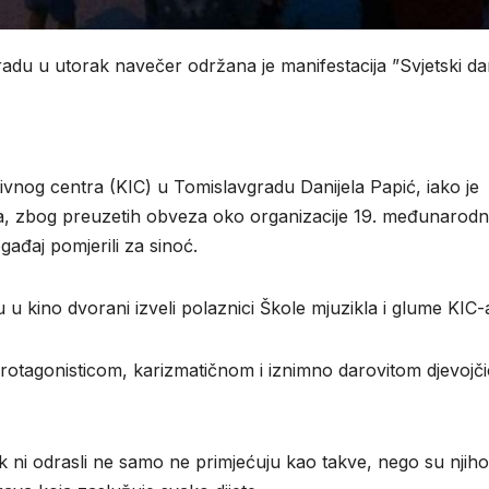
adu u utorak navečer održana je manifestacija ”Svjetski d
tivnog centra (KIC) u Tomislavgradu Danijela Papić, iako je
ja, zbog preuzetih obveza oko organizacije 19. međunarod
gađaj pomjerili za sinoć.
 kino dvorani izveli polaznici Škole mjuzikla i glume KIC-
 protagonisticom, karizmatičnom i iznimno darovitom djevoj
čak ni odrasli ne samo ne primjećuju kao takve, nego su njiho