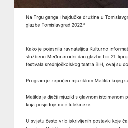
Na Trgu gange i hajdučke družine u Tomislavgr
glazbe Tomislavgrad 2022.”
Kako je pojasnila ravnateljica Kulturno informa
službeno Međunarodni dan glazbe bio 21. lipn
festivala srednjoškolskog teatra BiH, ovaj su do
Program je započeo mjuziklom Matilda kojeg su u
Matilda je dječji mjuzikl s glavnom istoimenom
koja posjeduje moć telekineze.
U svijetu često vrlo iskrivljenih postavki koje 