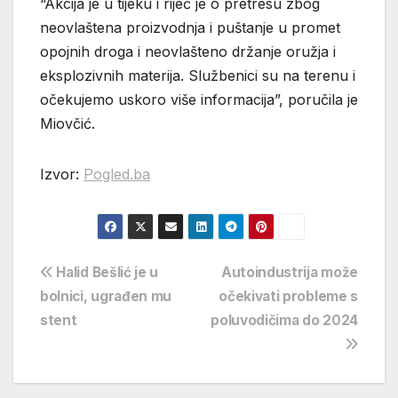
“Akcija je u tijeku i riječ je o pretresu zbog
neovlaštena proizvodnja i puštanje u promet
opojnih droga i neovlašteno držanje oružja i
eksplozivnih materija. Službenici su na terenu i
očekujemo uskoro više informacija”, poručila je
Miovčić.
Izvor:
Pogled.ba
Navigacija
Halid Bešlić je u
Autoindustrija može
bolnici, ugrađen mu
očekivati probleme s
objava
stent
poluvodičima do 2024