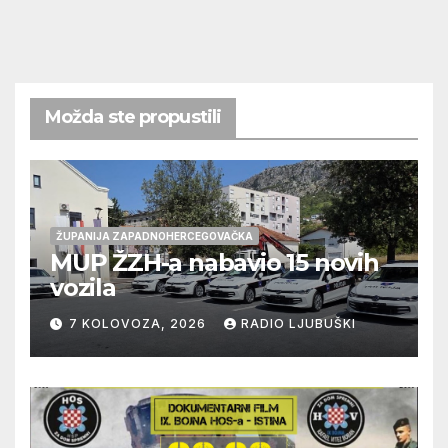
Možda ste propustili
ŽUPANIJA ZAPADNOHERCEGOVAČKA
MUP ŽZH-a nabavio 15 novih
vozila
7 KOLOVOZA, 2026
RADIO LJUBUŠKI