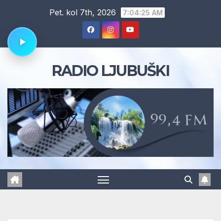
Skip
Pet. kol 7th, 2026
7:04:26 AM
to
content
RADIO LJUBUŠKI