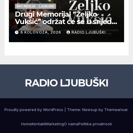
BIH I REGIJA
LJUBUŠKI
Drugi Memorijal “Željko
Vukšić” održat će se u srijedu
12. kolovoza u Otoku
6 KOLOVOZA, 2026
RADIO LJUBUŠKI
RADIO LJUBUŠKI
Proudly powered by WordPress
|
Theme: Newsup by
Themeansar
.
Home
Kontakt
Marketing
O nama
Politika privatnosti