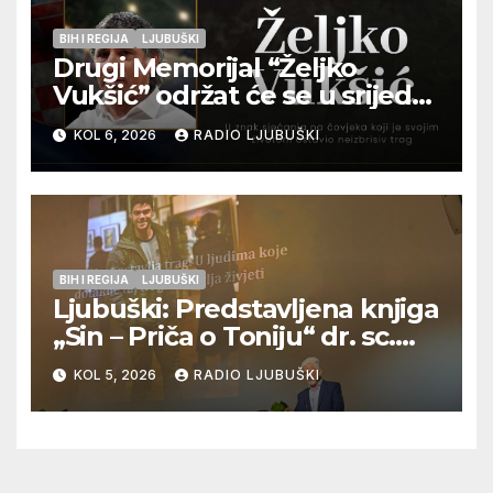
BIH I REGIJA
LJUBUŠKI
Drugi Memorijal “Željko
Vukšić” održat će se u srijedu
12. kolovoza u Otoku
KOL 6, 2026
RADIO LJUBUŠKI
BIH I REGIJA
LJUBUŠKI
Ljubuški: Predstavljena knjiga
„Sin – Priča o Toniju“ dr. sc.
Zdenka Hercega
KOL 5, 2026
RADIO LJUBUŠKI