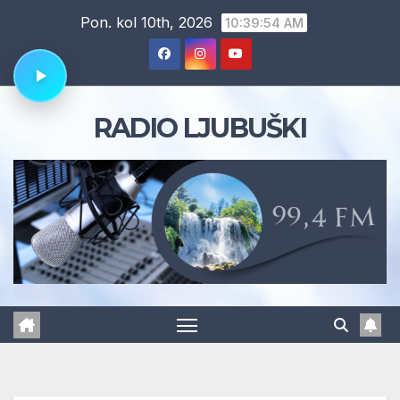
Skip
Pon. kol 10th, 2026
10:39:55 AM
to
content
RADIO LJUBUŠKI