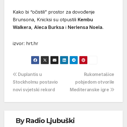
Kako bi “očistili” prostor za dovođenje
Brunsona, Knicksi su otpustili
Kembu
Walkera
,
Aleca Burksa
i
Nerlensa Noela
.
izvor: hrt.hr
Navigacija
Duplantis u
Rukometašice
Stockholmu postavio
pobjedom otvorile
objava
novi svjetski rekord
Mediteranske igre
By
Radio Ljubuški