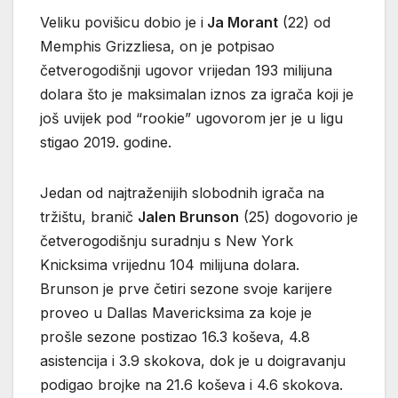
Veliku povišicu dobio je i
Ja Morant
(22) od
Memphis Grizzliesa, on je potpisao
četverogodišnji ugovor vrijedan 193 milijuna
dolara što je maksimalan iznos za igrača koji je
još uvijek pod “rookie” ugovorom jer je u ligu
stigao 2019. godine.
Jedan od najtraženijih slobodnih igrača na
tržištu, branič
Jalen Brunson
(25) dogovorio je
četverogodišnju suradnju s New York
Knicksima vrijednu 104 milijuna dolara.
Brunson je prve četiri sezone svoje karijere
proveo u Dallas Mavericksima za koje je
prošle sezone postizao 16.3 koševa, 4.8
asistencija i 3.9 skokova, dok je u doigravanju
podigao brojke na 21.6 koševa i 4.6 skokova.