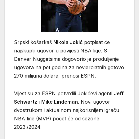
Srpski košarkaš
Nikola Jokić
potpisat će
najskuplji ugovor u povijesti NBA lige. S
Denver Nuggetsima dogovorio je produljenje
ugovora na pet godina za nevjerojatnih gotovo
270 milijuna dolara, prenosi ESPN.
Vijest su za ESPN potvrdili Jokićevi agenti
Jeff
Schwartz
i
Mike Lindeman
. Novi ugovor
dvostrukom i aktualnom najkorisnijem igraču
NBA lige (MVP) počet će od sezone
2023./2024.