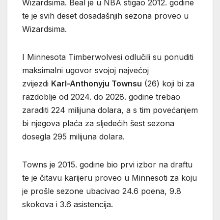
Wizardsima. Beal je u NBA stigao 2012. godine
te je svih deset dosadašnjih sezona proveo u
Wizardsima.
I Minnesota Timberwolvesi odlučili su ponuditi
maksimalni ugovor svojoj najvećoj
zvijezdi
Karl-Anthonyju Townsu
(26) koji bi za
razdoblje od 2024. do 2028. godine trebao
zaraditi 224 milijuna dolara, a s tim povećanjem
bi njegova plaća za sljedećih šest sezona
dosegla 295 milijuna dolara.
Towns je 2015. godine bio prvi izbor na draftu
te je čitavu karijeru proveo u Minnesoti za koju
je prošle sezone ubacivao 24.6 poena, 9.8
skokova i 3.6 asistencija.