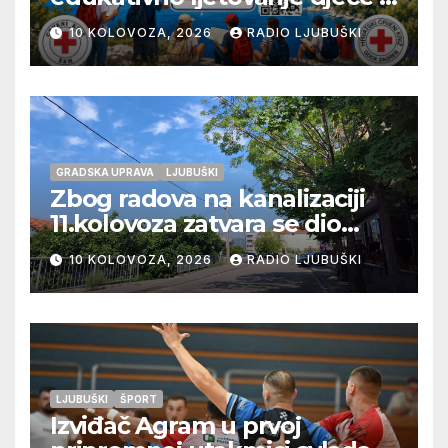
Novom Vinodolskom
10 KOLOVOZA, 2026
RADIO LJUBUŠKI
GRADSKA UPRAVA
LJUBUŠKI
Zbog radova na kanalizaciji
11.kolovoza zatvara se dio
ulice Petra Barbarića
10 KOLOVOZA, 2026
RADIO LJUBUŠKI
LJUBUŠKI
ŠPORT
Izviđač Agram u prvoj