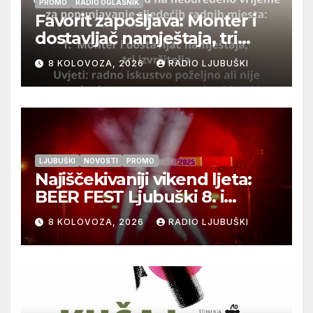
PROMO
RADIO OGLASNIK
Favorit zapošljava: Monter i
dostavljač namještaja, tri
izvršitelja
8 KOLOVOZA, 2026
RADIO LJUBUŠKI
LJUBUŠKI
NOVOSTI
PROMO
Najiščekivaniji vikend ljeta:
BEER FEST Ljubuški 8. i
9.kolovoza
8 KOLOVOZA, 2026
RADIO LJUBUŠKI