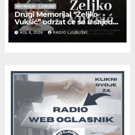
BIH I REGIJA
LJUBUŠKI
Drugi Memorijal “Željko
Vukšić” održat će se u srijedu
12. kolovoza u Otoku
KOL 6, 2026
RADIO LJUBUŠKI