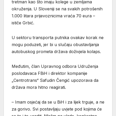
tretman kao što imaju kolege u zemljama
okruženja. U Sloveniji se na svakih potrošenih
1.000 litara prijevoznicima vraća 70 eura –
ističe Grbić.
U sektoru transporta putnika ovakav korak ne
mogu poduzeti, jer bi u slučaju obustavljanja
autobuskog prometa država doživjela kolaps.
Međutim, član Upravnog odbora Udruženja
poslodavaca FBiH i direktor kompanije
„Centrotrans“ Safudin Čengić upozorava da
država mora hitno reagirati.
– Imam osjećaj da se u BiH i za lijek trguje, a ne
za gorivo. Svi postavljaju uvjete pod kojima će
se to i to uraditi. Mislim na vlade, konkretno.