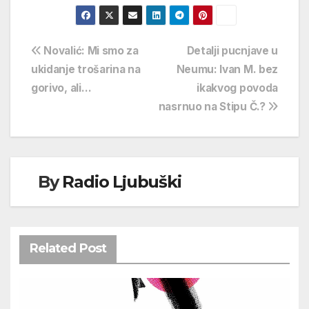
Navigacija
Novalić: Mi smo za
Detalji pucnjave u
ukidanje trošarina na
Neumu: Ivan M. bez
objava
gorivo, ali…
ikakvog povoda
nasrnuo na Stipu Č.?
By
Radio Ljubuški
Related Post