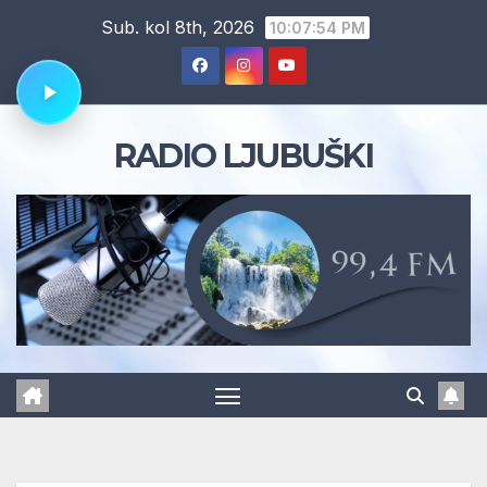
Skip
Sub. kol 8th, 2026
10:07:55 PM
to
content
RADIO LJUBUŠKI