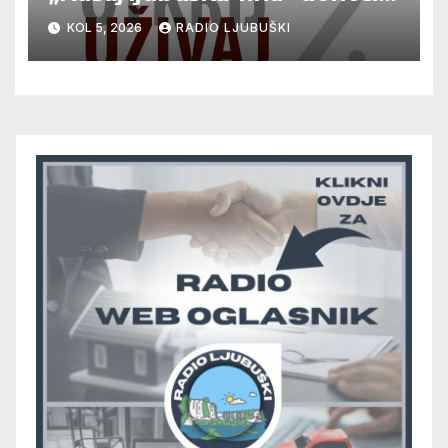
vrhunska vina, gastronomiju i
KOL 5, 2026
RADIO LJUBUŠKI
glazbu