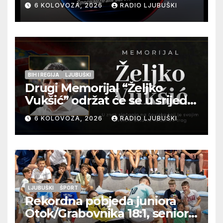
6 KOLOVOZA, 2026
RADIO LJUBUŠKI
BIH I REGIJA
LJUBUŠKI
Drugi Memorijal “Željko
Vukšić” održat će se u srijedu
12. kolovoza u Otoku
6 KOLOVOZA, 2026
RADIO LJUBUŠKI
LJUBUŠKI
ŠPORT
Rekordna pobjeda juniora
Otok/Grabovnika 18:1, seniori