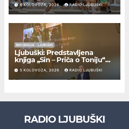
Pregrađa u četvrtfinalu,
6 KOLOVOZA, 2026
RADIO LJUBUŠKI
Veljaci i Cerno/Crnopod u
doigravanju, Grljevići završili
natjecanje
BIH I REGIJA
LJUBUŠKI
Ljubuški: Predstavljena
knjiga „Sin – Priča o Toniju“
dr. sc. Zdenka Hercega
5 KOLOVOZA, 2026
RADIO LJUBUŠKI
RADIO LJUBUŠKI