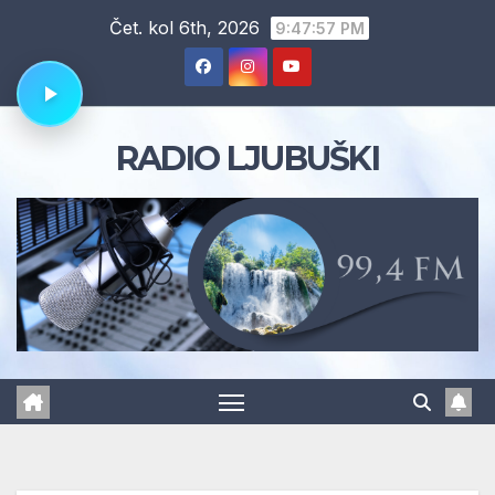
Skip
Čet. kol 6th, 2026
9:47:58 PM
to
content
RADIO LJUBUŠKI