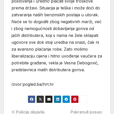
poslovanja i uredno plaćati svoje troškove
prema državi. Situacija je teška i može doći do
zatvaranja naših benzinskih postaja u utorak.
Neće se to dogoditi zbog negativnih marži, već
i zbog nemogućnosti dobavljanja goriva od
jačih distributera, koji s nama ne žele sklapati
ugovore sve dok stoji uredba na snazi, čak ni
za avansno plaćanje robe. Zato molimo
liberalizaciju cijena i hitno uvođenje vaučera za
potrebite građane, rekla je Vesna Debogović,
predstavnica malih distributera goriva.
Izvor:pogled.ba/hrt.hr
Navigacija
Policija objavila
Pokrenuli posao: