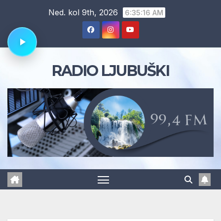
Skip
Ned. kol 9th, 2026
6:35:17 AM
to
content
RADIO LJUBUŠKI