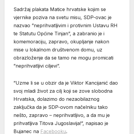
Sadržaj plakata Matice hrvatske kojim se
vjernike poziva na svetu misu, SDP-ovac je
nazvao ”neprihvatljivim i protivnim Ustavu RH
te Statutu Općine Tinjan”, a zabranio je i
komemoraciju, zapravo, okupljanje nakon
mise u lokalnom društvenom domu, uz
obrazloženje da se tamo ne mogu promicati
”neprihvatljivi ciljevi”.
”Uzme li se u obzir da je Viktor Kancijanić dao
svoj mladi život za cilj koji se zove slobodna
Hrvatska, dolazimo do nezaobilaznog
zaključka da je SDP-ovom načelniku tako
nešto, zapravo – neprihvatljivo, a da mu je
prihvatljiva Titova Jugoslavija!”, napisao je
Bujanec na
Facebooku
.