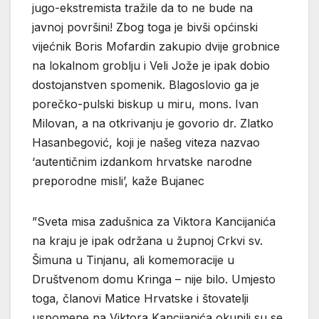
jugo-ekstremista tražile da to ne bude na
javnoj površini! Zbog toga je bivši općinski
vijećnik Boris Mofardin zakupio dvije grobnice
na lokalnom groblju i Veli Jože je ipak dobio
dostojanstven spomenik. Blagoslovio ga je
porečko-pulski biskup u miru, mons. Ivan
Milovan, a na otkrivanju je govorio dr. Zlatko
Hasanbegović, koji je našeg viteza nazvao
‘autentičnim izdankom hrvatske narodne
preporodne misli’, kaže Bujanec
”Sveta misa zadušnica za Viktora Kancijanića
na kraju je ipak održana u župnoj Crkvi sv.
Šimuna u Tinjanu, ali komemoracije u
Društvenom domu Kringa – nije bilo. Umjesto
toga, članovi Matice Hrvatske i štovatelji
uspomene na Viktora Kancijanića okupili su se