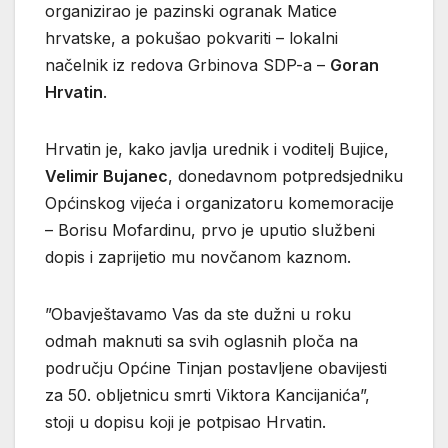
organizirao je pazinski ogranak Matice
hrvatske, a pokušao pokvariti – lokalni
načelnik iz redova Grbinova SDP-a –
Goran
Hrvatin
.
Hrvatin je, kako javlja urednik i voditelj Bujice,
Velimir Bujanec
, donedavnom potpredsjedniku
Općinskog vijeća i organizatoru komemoracije
– Borisu Mofardinu, prvo je uputio službeni
dopis i zaprijetio mu novčanom kaznom.
”Obavještavamo Vas da ste dužni u roku
odmah maknuti sa svih oglasnih ploča na
području Općine Tinjan postavljene obavijesti
za 50. obljetnicu smrti Viktora Kancijanića”,
stoji u dopisu koji je potpisao Hrvatin.