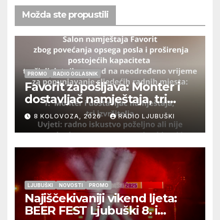
Možda ste propustili
PROMO
RADIO OGLASNIK
Favorit zapošljava: Monter i
dostavljač namještaja, tri
izvršitelja
8 KOLOVOZA, 2026
RADIO LJUBUŠKI
LJUBUŠKI
NOVOSTI
PROMO
Najiščekivaniji vikend ljeta:
BEER FEST Ljubuški 8. i