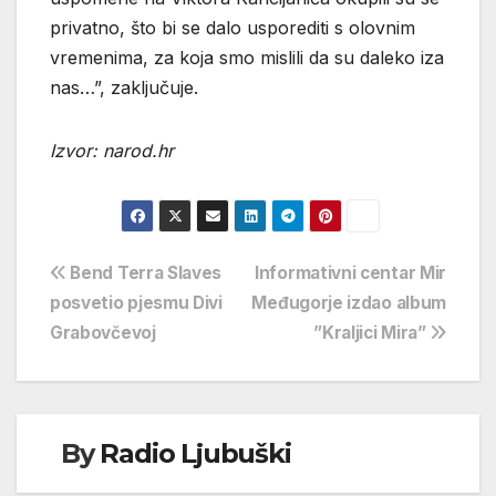
privatno, što bi se dalo usporediti s olovnim
vremenima, za koja smo mislili da su daleko iza
nas…”, zaključuje.
Izvor: narod.hr
Navigacija
Bend Terra Slaves
Informativni centar Mir
posvetio pjesmu Divi
Međugorje izdao album
objava
Grabovčevoj
”Kraljici Mira”
By
Radio Ljubuški