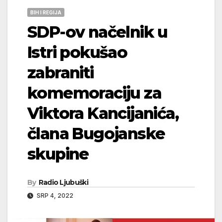
BIH I REGIJA
SDP-ov načelnik u
Istri pokušao
zabraniti
komemoraciju za
Viktora Kancijanića,
člana Bugojanske
skupine
By
Radio Ljubuški
SRP 4, 2022