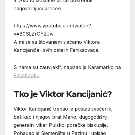
a. Ako to izostane bit će pokrenuti
odgovarajući procesi.
https://www.youtube.com/watch?
v=B0SLZrGYZJw
A mi se sa štovanjem sjećamo Viktora
Kancijanića i svih ostalih Feniksovaca.
S nama su zauvijek!”, napisao je Karamarko na
Facebooku
.
Tko je Viktor Kancijanić?
Viktor Kancijanić trebao je postati svećenik,
baš kao i njegov brat Mario, dugogodišnji
generalni vikar Pulsko-porečke biskupije.
Pohađao je Sjemenište u Pazinu i upisao