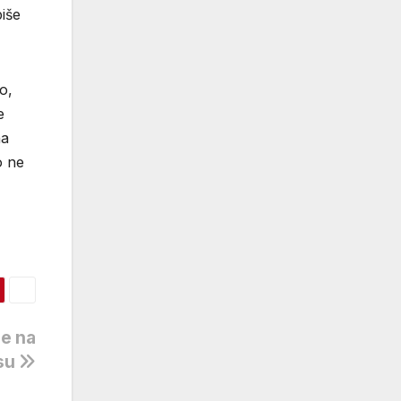
piše
o,
e
na
o ne
še na
esu