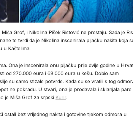
o Miša Grof, i Nikolina Pišek Ristović ne prestaju. Sada je Ri
e te tvrdi da je Nikolina inscenirala pljačku nakita koja se
u u Kaštelima.
. Ona je inscenirala onu pljačku prije dvije godine u Hrvat
osti od 270.000 eura i 68.000 eura u kešu. Dobio sam
slije su samo stizale potvrde. Kada su se vratili s tog odmor
 opet ne pokradu. U stvari, ona je prodavala i sklanjala pare
o je Miša Grof za srpski
Kurir
.
ići ostali bez vrijednog nakita i gotovine tijekom odmora u