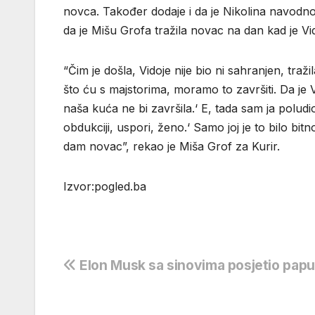
novca. Također dodaje i da je Nikolina navodno 
da je Mišu Grofa tražila novac na dan kad je Vi
“Čim je došla, Vidoje nije bio ni sahranjen, traži
što ću s majstorima, moramo to završiti. Da je V
naša kuća ne bi završila.‘ E, tada sam ja poludio 
obdukciji, uspori, ženo.‘ Samo joj je to bilo bi
dam novac”, rekao je Miša Grof za Kurir.
Izvor:pogled.ba
Navigacija
Elon Musk sa sinovima posjetio papu
objava