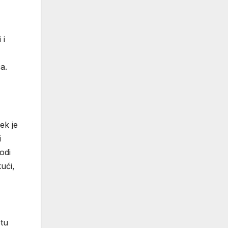
 i
a.
ek je
i
odi
ući,
otu