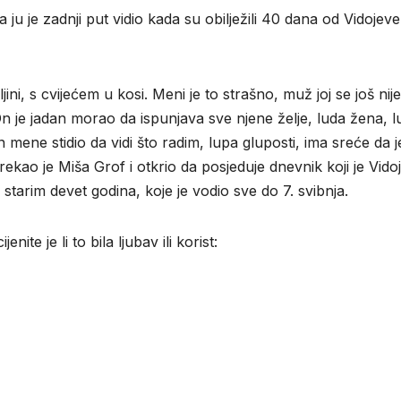
 ju je zadnji put vidio kada su obilježili 40 dana od Vidojeve
ni, s cvijećem u kosi. Meni je to strašno, muž joj se još nije
. On je jadan morao da ispunjava sve njene želje, luda žena, 
n mene stidio da vidi što radim, lupa gluposti, ima sreće da j
rekao je Miša Grof i otkrio da posjeduje dnevnik koji je Vido
 starim devet godina, koje je vodio sve do 7. svibnja.
ite je li to bila ljubav ili korist: