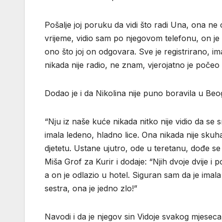
Pošalje joj poruku da vidi što radi Una, ona ne
vrijeme, vidio sam po njegovom telefonu, on je 
ono što joj on odgovara. Sve je registrirano, i
nikada nije radio, ne znam, vjerojatno je počeo 
Dodao je i da Nikolina nije puno boravila u Be
“Nju iz naše kuće nikada nitko nije vidio da se sm
imala ledeno, hladno lice. Ona nikada nije skuha
djetetu. Ustane ujutro, ode u teretanu, dođe se 
Miša Grof za Kurir i dodaje: “Njih dvoje dvije i
a on je odlazio u hotel. Siguran sam da je imala
sestra, ona je jedno zlo!”
Navodi i da je njegov sin Vidoje svakog mjeseca