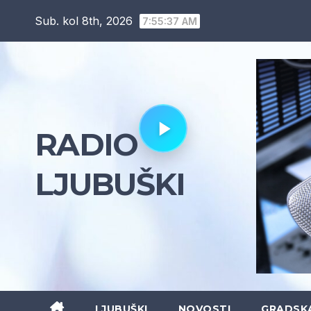
Skip
Sub. kol 8th, 2026
7:55:38 AM
to
content
RADIO
LJUBUŠKI
LJUBUŠKI
NOVOSTI
GRADSK