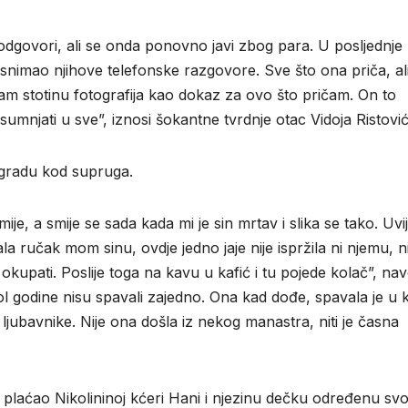
 odgovori, ali se onda ponovno javi zbog para. U posljednje
snimao njihove telefonske razgovore. Sve što ona priča, ali
mam stotinu fotografija kao dokaz za ovo što pričam. On to
sumnjati u sve”, iznosi šokantne tvrdnje otac Vidoja Ristović
ogradu kod supruga.
ije, a smije se sada kada mi je sin mrtav i slika se tako. Uvij
la ručak mom sinu, ovdje jedno jaje nije ispržila ni njemu, n
okupati. Poslije toga na kavu u kafić i tu pojede kolač”, nav
 pol godine nisu spavali zajedno. Ona kad dođe, spavala je u k
 ljubavnike. Nije ona došla iz nekog manastra, niti je časna
 plaćao Nikolininoj kćeri Hani i njezinu dečku određenu sv