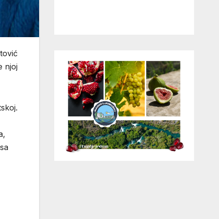
stović
 njoj
skoj.
a,
 sa