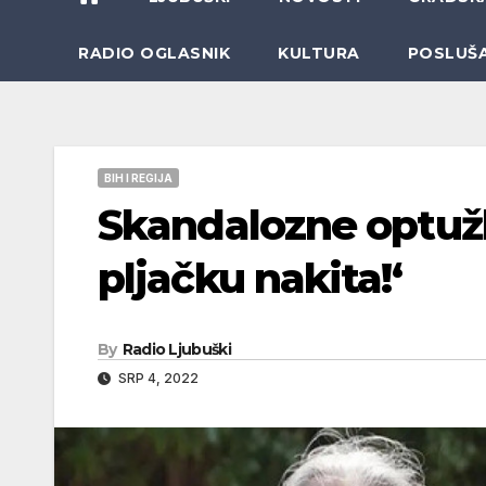
RADIO OGLASNIK
KULTURA
POSLUŠ
BIH I REGIJA
Skandalozne optužbe
pljačku nakita!‘
By
Radio Ljubuški
SRP 4, 2022