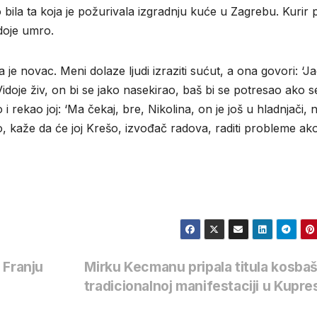
bila ta koja je požurivala izgradnju kuće u Zagrebu. Kurir 
doje umro.
la je novac. Meni dolaze ljudi izraziti sućut, a ona govori: ‘Ja
idoje živ, on bi se jako nasekirao, baš bi se potresao ako s
i rekao joj: ‘Ma čekaj, bre, Nikolina, on je još u hladnjači, 
tno, kaže da će joj Krešo, izvođač radova, raditi probleme ak
 Franju
Mirku Kecmanu pripala titula kosba
tradicionalnoj manifestaciji u Kupr