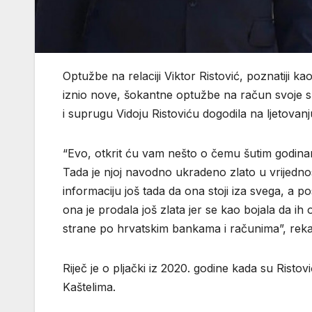
Optužbe na relaciji Viktor Ristović, poznatiji ka
iznio nove, šokantne optužbe na račun svoje snah
i suprugu Vidoju Ristoviću dogodila na ljetovanj
“Evo, otkrit ću vam nešto o čemu šutim godinama
Tada je njoj navodno ukradeno zlato u vrijedn
informaciju još tada da ona stoji iza svega, a po
ona je prodala još zlata jer se kao bojala da ih
strane po hrvatskim bankama i računima”, reka
Riječ je o pljački iz 2020. godine kada su Ristov
Kaštelima.