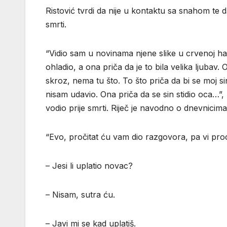
Ristović tvrdi da nije u kontaktu sa snahom te da
smrti.
“Vidio sam u novinama njene slike u crvenoj halji
ohladio, a ona priča da je to bila velika ljubav
skroz, nema tu što. To što priča da bi se moj si
nisam udavio. Ona priča da se sin stidio oca…”, 
vodio prije smrti. Riječ je navodno o dnevnicima
“Evo, pročitat ću vam dio razgovora, pa vi procijen
– Jesi li uplatio novac?
– Nisam, sutra ću.
– Javi mi se kad uplatiš.