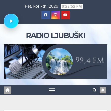
Skip
Pet. kol 7th, 2026
6:28:53 PM
to
content
RADIO LJUBUŠKI