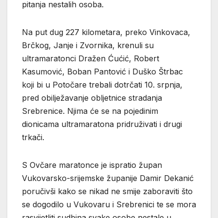
pitanja nestalih osoba.
Na put dug 227 kilometara, preko Vinkovaca,
Brčkog, Janje i Zvornika, krenuli su
ultramaratonci Dražen Ćućić, Robert
Kasumović, Boban Pantović i Duško Štrbac
koji bi u Potočare trebali dotrčati 10. srpnja,
pred obilježavanje obljetnice stradanja
Srebrenice. Njima će se na pojedinim
dionicama ultramaratona pridruživati i drugi
trkači.
S Ovčare maratonce je ispratio župan
Vukovarsko-srijemske županije Damir Dekanić
poručivši kako se nikad ne smije zaboraviti što
se dogodilo u Vukovaru i Srebrenici te se mora
rasvijetliti sudbina svake osobe nestale u