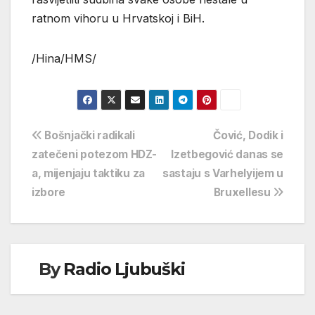
ratnom vihoru u Hrvatskoj i BiH.
/Hina/HMS/
Navigacija
Bošnjački radikali
Čović, Dodik i
zatečeni potezom HDZ-
Izetbegović danas se
objava
a, mijenjaju taktiku za
sastaju s Varhelyijem u
izbore
Bruxellesu
By
Radio Ljubuški