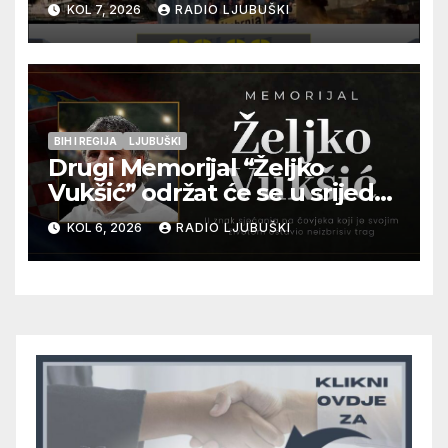
KOL 7, 2026
RADIO LJUBUŠKI
Kraljevića i osmorice
pripadnika HOS-a
BIH I REGIJA
LJUBUŠKI
Drugi Memorijal “Željko
Vukšić” održat će se u srijedu
12. kolovoza u Otoku
KOL 6, 2026
RADIO LJUBUŠKI