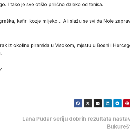
. I tako je sve otišlo prilično daleko od tenisa.
graška, kefir, kozje mlijeko… Ali slažu se svi da Nole zapra
 zrak iz okoline piramida u Visokom, mjestu u Bosni i Herceg
.
’.
Lana Pudar seriju dobrih rezultata nastav
Bukureš