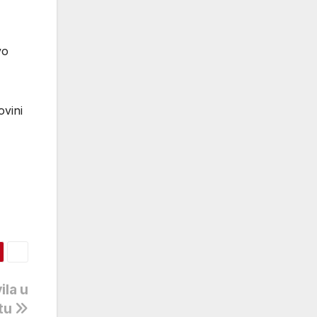
vo
ovini
ila u
tu