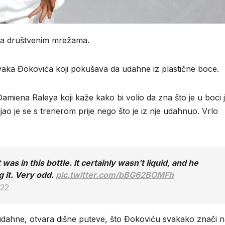
na društvenim mrežama.
ka Đokovića koji pokušava da udahne iz plastične boce.
iena Raleya koji kaže kako bi volio da zna što je u boci 
vljao je se s trenerom prije nego što je iz nje udahnuo. Vrlo
as in this bottle. It certainly wasn’t liquid, and he
g it. Very odd.
pic.twitter.com/bBG62BOMFh
022
 se udahne, otvara dišne puteve, što Đokoviću svakako znači 