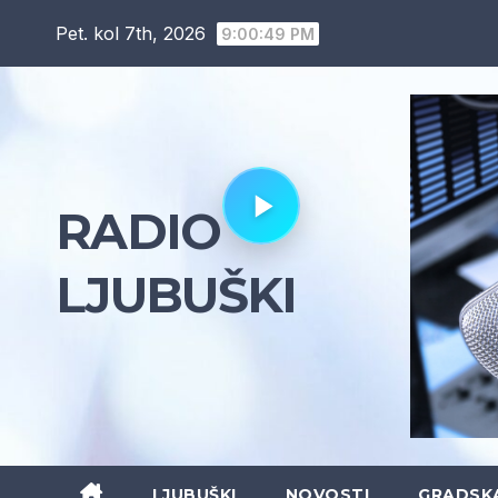
Skip
Pet. kol 7th, 2026
9:00:50 PM
to
content
RADIO
LJUBUŠKI
LJUBUŠKI
NOVOSTI
GRADSK