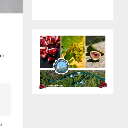
jer
na