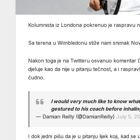
Kolumnista iz Londona pokrenuo je raspravu 
Sa terena u Wimbledonu stiže nam snimak Nova
Nakon toga je na Twitteru osvanuo komentar Dam
djeluje kao da nije u pitanju tečnost, a i raspra
čudno.
I would very much like to know what w
gestured to his coach before inhalin
— Damian Reilly (@DamianReilly)
July 5, 2
I dok jedni pišu da je u pitanju lijek koji, kad