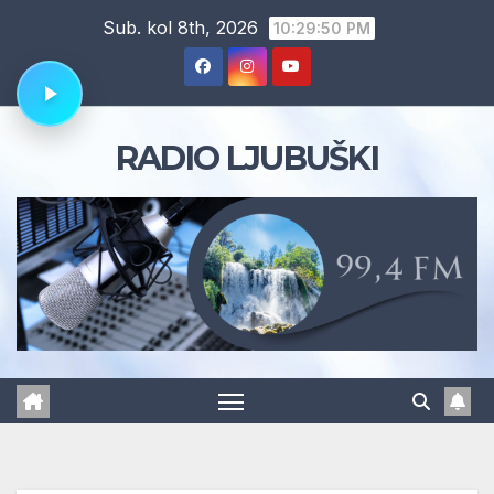
Skip
Sub. kol 8th, 2026
10:29:51 PM
to
content
RADIO LJUBUŠKI