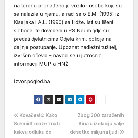
na terenu pronađeno je vozilo i osobe koje su
se nalazile u njemu, a radi se o E.M. (1995) iz
Kiseljaka i A.L. (1990) sa Ilidže. Isti su lišeni
slobode, te dovedeni u PS Neum gdje su
predati djelatnicima Odjela krim. policije na
daljnje postupanje. Upoznat nadležni tužitelj,
izvršen očevid – navodi se u jutrošnjoj
informaciji MUP-a HNŽ.
Izvor.pogled.ba
Navigacija
Kovačević: Kako
Zbog 300 zaraženih
Schmidt može znati
Kina u izolaciju šalje
objava
kakvu odluku će
desetke milijuna ljudi