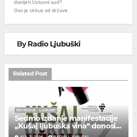
donijeti Ustavni sud?
Ovo je cirkus od države
By
Radio Ljubuški
Related Post
BIH I REGIJA
LJUBUŠKI
Sedmo izdanje manifestacije
„Kušaj ljubuška vina“ donosi
vrhunska vina, gastronomiju i
KOL 7, 2026
RADIO LJUBUŠKI