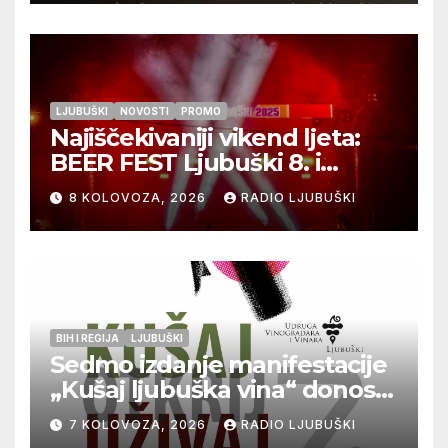
LJUBUŠKI
NOVOSTI
PROMO
Najiščekivaniji vikend ljeta:
BEER FEST Ljubuški 8. i
9.kolovoza
8 KOLOVOZA, 2026
RADIO LJUBUŠKI
BIH I REGIJA
LJUBUŠKI
Sedmo izdanje manifestacije
„Kušaj ljubuška vina“ donosi
vrhunska vina, gastronomiju i
7 KOLOVOZA, 2026
RADIO LJUBUŠKI
glazbu