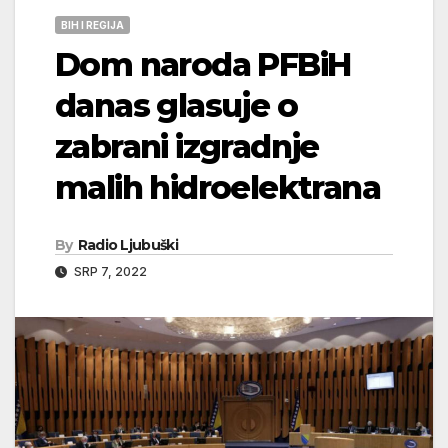
BIH I REGIJA
Dom naroda PFBiH
danas glasuje o
zabrani izgradnje
malih hidroelektrana
By
Radio Ljubuški
SRP 7, 2022