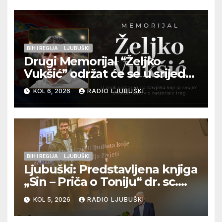
BIH I REGIJA
LJUBUŠKI
Drugi Memorijal “Željko
Vukšić” održat će se u srijedu
12. kolovoza u Otoku
KOL 6, 2026
RADIO LJUBUŠKI
BIH I REGIJA
LJUBUŠKI
Ljubuški: Predstavljena knjiga
„Sin – Priča o Toniju“ dr. sc.
Zdenka Hercega
KOL 5, 2026
RADIO LJUBUŠKI