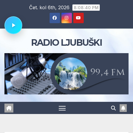
Skip
Čet. kol 6th, 2026
8:08:41 PM
to
content
RADIO LJUBUŠKI