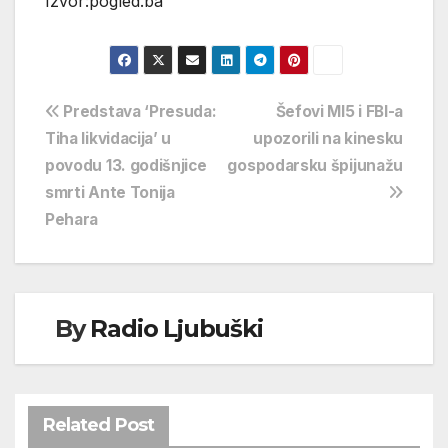
Izvor:pogled.ba
Navigacija
Predstava ‘Presuda:
Šefovi MI5 i FBI-a
Tiha likvidacija’ u
upozorili na kinesku
objava
povodu 13. godišnjice
gospodarsku špijunažu
smrti Ante Tonija
Pehara
By
Radio Ljubuški
Related Post