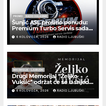
PROMO
RADIO OGLASNIK
Šunjić ASL proširio ponudu:
Premium Turbo Servis sada
na jednoj adresi u Ljubuškom
6 KOLOVOZA, 2026
RADIO LJUBUŠKI
BIH I REGIJA
LJUBUŠKI
Drugi Memorijal “Željko
Vukšić” održat će se u srijedu
12. kolovoza u Otoku
6 KOLOVOZA, 2026
RADIO LJUBUŠKI