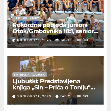
LJUBUŠKI
ŠPORT
Rekordna pobjeda juniora
Otok/Grabovnika 18:1, seniori
Pregrađa u četvrtfinalu,
6 KOLOVOZA, 2026
RADIO LJUBUŠKI
Veljaci i Cerno/Crnopod u
doigravanju, Grljevići završili
natjecanje
BIH I REGIJA
LJUBUŠKI
Ljubuški: Predstavljena
knjiga „Sin – Priča o Toniju“
dr. sc. Zdenka Hercega
5 KOLOVOZA, 2026
RADIO LJUBUŠKI