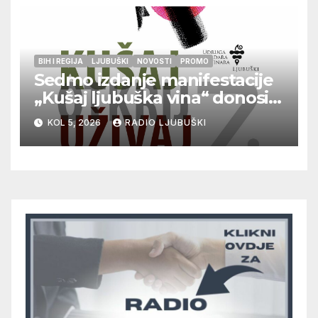
BIH I REGIJA
LJUBUŠKI
NOVOSTI
PROMO
Sedmo izdanje manifestacije
„Kušaj ljubuška vina“ donosi
vrhunska vina, gastronomiju i
KOL 5, 2026
RADIO LJUBUŠKI
glazbu