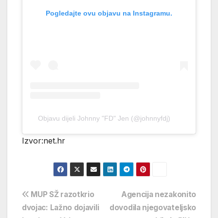
Pogledajte ovu objavu na Instagramu.
Objavu dijeli Johnny "FD" Jen (@johnnyfdj)
Izvor:net.hr
Navigacija
MUP SŽ razotkrio
Agencija nezakonito
dvojac: Lažno dojavili
dovodila njegovateljsko
objava