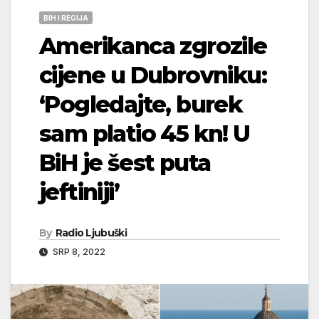
BIH I REGIJA
Amerikanca zgrozile
cijene u Dubrovniku:
‘Pogledajte, burek
sam platio 45 kn! U
BiH je šest puta
jeftiniji’
By
Radio Ljubuški
SRP 8, 2022