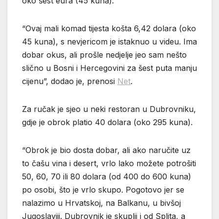
oko šest eura (45 kuna).
“Ovaj mali komad tijesta košta 6,42 dolara (oko
45 kuna), s nevjericom je istaknuo u videu. Ima
dobar okus, ali prošle nedjelje jeo sam nešto
slično u Bosni i Hercegovini za šest puta manju
cijenu”, dodao je, prenosi
Net
.
Za ručak je sjeo u neki restoran u Dubrovniku,
gdje je obrok platio 40 dolara (oko 295 kuna).
“Obrok je bio dosta dobar, ali ako naručite uz
to čašu vina i desert, vrlo lako možete potrošiti
50, 60, 70 ili 80 dolara (od 400 do 600 kuna)
po osobi, što je vrlo skupo. Pogotovo jer se
nalazimo u Hrvatskoj, na Balkanu, u bivšoj
Jugoslaviji. Dubrovnik je skuplji i od Splita, a