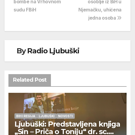
bombe na Vrhovnom
osoblje iz BiH u
sudu FBiH
Njemačku, uhićena
jedna osoba
By
Radio Ljubuški
Related Post
BIH I REGIJA
LJUBUŠKI
NOVOSTI
Ljubuški: Predstavljena knjiga
„Sin – Priča o Toniju“ dr. sc.