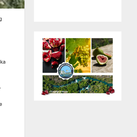
g
ika
.
e