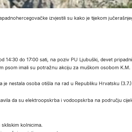
Zapadnohercegovačke izvjestili su kako je tijekom jučerašnje
od 14:30 do 17:00 sati, na poziv PU Ljubuški, devet pripadn
nim psom imali su potražnu akciju za muškom osobom K.M.
 je nestala osoba otišla na rad u Republiku Hrvatsku (3.7.)
javila da su elektroopskrba i vodoopskrba na području cijel
 skliskim kolnicima.