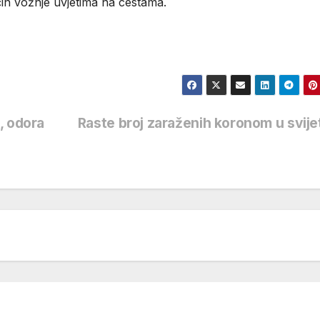
in vožnje uvjetima na cestama.
, odora
Raste broj zaraženih koronom u svij