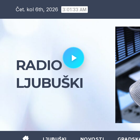
Skip
Čet. kol 6th, 2026
3:01:34 AM
to
content
RADIO
LJUBUŠKI
LJUBUŠKI
NOVOSTI
GRADSK