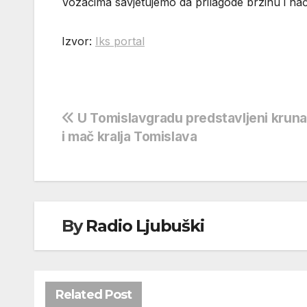
Vozačima savjetujemo da prilagode brzinu i nač
Izvor:
Iks portal
Navigacija
U Tomislavgradu predstavljeni kruna
i mač kralja Tomislava
objava
By
Radio Ljubuški
Related Post