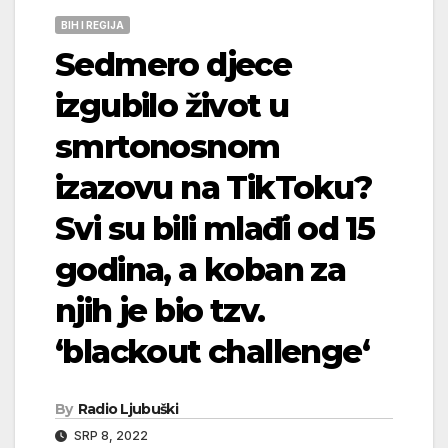
BIH I REGIJA
Sedmero djece
izgubilo život u
smrtonosnom
izazovu na TikToku?
Svi su bili mlađi od 15
godina, a koban za
njih je bio tzv.
‘blackout challenge‘
By
Radio Ljubuški
SRP 8, 2022