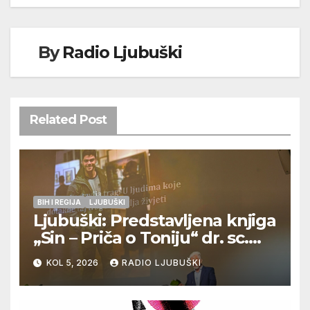
By
Radio Ljubuški
Related Post
BIH I REGIJA
LJUBUŠKI
Ljubuški: Predstavljena knjiga
„Sin – Priča o Toniju“ dr. sc.
Zdenka Hercega
KOL 5, 2026
RADIO LJUBUŠKI