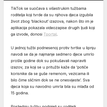
TikTok se suočava s višestrukim tužbama
roditelja koji tvrde da su njihova djeca izgubila
život zbog ‘blackout’ izazova, nakon što im je
aplikacija pokazala videozapise drugih ljudi koji
ga izvode, donosi
Tportal
.
U jednoj tužbi podnesenoj protiv tvrtke u lipnju
navodi se da je najmanje sedmero djece umrlo
prošle godine dok su pokušavali napraviti
izazov, za koji se u pritužbi kaže da ‘potiče
korisnike da se guše remenom, vezicama ili
bilo čime sličnim dok se ne onesvijeste’. Sva
djeca koja su navodno umrla bila su mlađa od
15 godina.
Posljednju tužbu podnijeli su roditelji