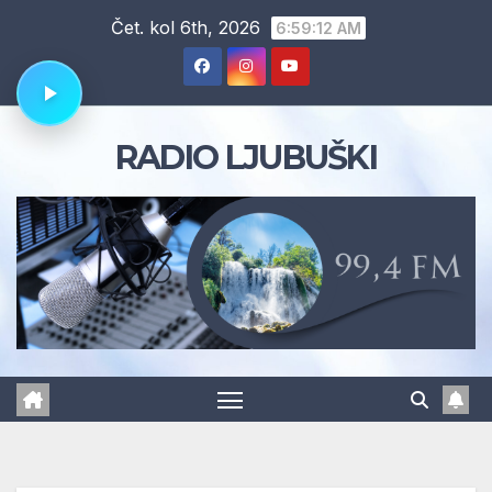
Skip
Čet. kol 6th, 2026
6:59:13 AM
to
content
RADIO LJUBUŠKI