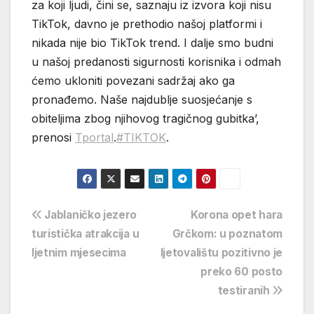
za koji ljudi, čini se, saznaju iz izvora koji nisu
TikTok, davno je prethodio našoj platformi i
nikada nije bio TikTok trend. I dalje smo budni
u našoj predanosti sigurnosti korisnika i odmah
ćemo ukloniti povezani sadržaj ako ga
pronađemo. Naše najdublje suosjećanje s
obiteljima zbog njihovog tragičnog gubitka’,
prenosi
Tportal
.
#TIKTOK
.
Navigacija
Jablaničko jezero
Korona opet hara
turistička atrakcija u
Grčkom: u poznatom
objava
ljetnim mjesecima
ljetovalištu pozitivno je
preko 60 posto
testiranih