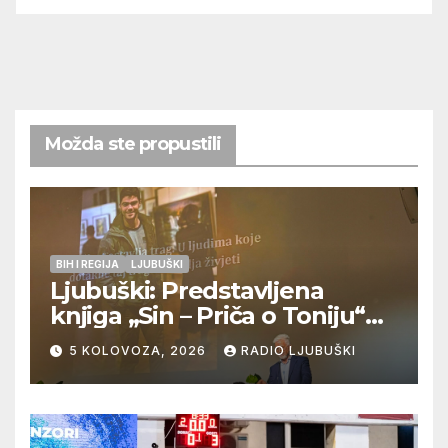
Možda ste propustili
BIH I REGIJA
LJUBUŠKI
Ljubuški: Predstavljena
knjiga „Sin – Priča o Toniju“
dr. sc. Zdenka Hercega
5 KOLOVOZA, 2026
RADIO LJUBUŠKI