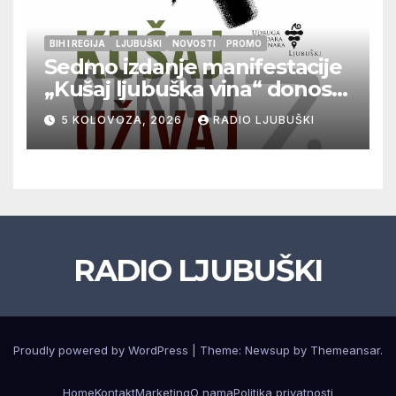
BIH I REGIJA
LJUBUŠKI
NOVOSTI
PROMO
Sedmo izdanje manifestacije
„Kušaj ljubuška vina“ donosi
vrhunska vina, gastronomiju i
5 KOLOVOZA, 2026
RADIO LJUBUŠKI
glazbu
RADIO LJUBUŠKI
Proudly powered by WordPress
|
Theme: Newsup by
Themeansar
.
Home
Kontakt
Marketing
O nama
Politika privatnosti