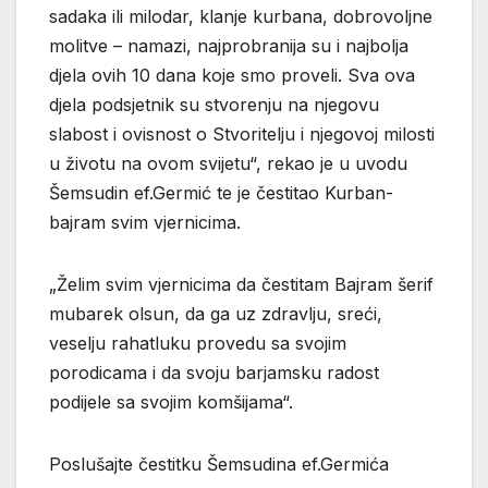
sadaka ili milodar, klanje kurbana, dobrovoljne
molitve – namazi, najprobranija su i najbolja
djela ovih 10 dana koje smo proveli. Sva ova
djela podsjetnik su stvorenju na njegovu
slabost i ovisnost o Stvoritelju i njegovoj milosti
u životu na ovom svijetu“, rekao je u uvodu
Šemsudin ef.Germić te je čestitao Kurban-
bajram svim vjernicima.
„Želim svim vjernicima da čestitam Bajram šerif
mubarek olsun, da ga uz zdravlju, sreći,
veselju rahatluku provedu sa svojim
porodicama i da svoju barjamsku radost
podijele sa svojim komšijama“.
Poslušajte čestitku Šemsudina ef.Germića