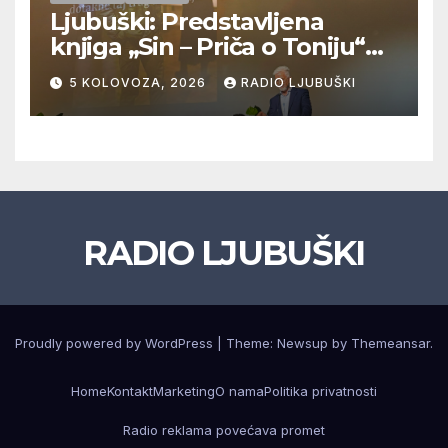
Ljubuški: Predstavljena
knjiga „Sin – Priča o Toniju“
dr. sc. Zdenka Hercega
5 KOLOVOZA, 2026
RADIO LJUBUŠKI
RADIO LJUBUŠKI
Proudly powered by WordPress
|
Theme: Newsup by
Themeansar
.
Home
Kontakt
Marketing
O nama
Politika privatnosti
Radio reklama povećava promet