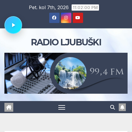
Skip
Pet. kol 7th, 2026
11:02:01 PM
to
content
RADIO LJUBUŠKI