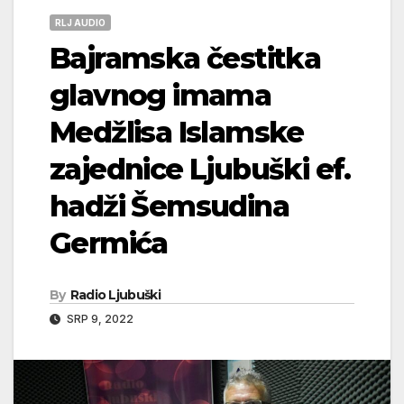
RLJ AUDIO
Bajramska čestitka
glavnog imama
Medžlisa Islamske
zajednice Ljubuški ef.
hadži Šemsudina
Germića
By
Radio Ljubuški
SRP 9, 2022