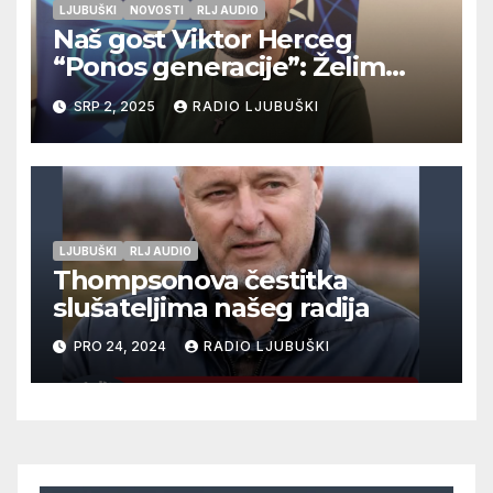
LJUBUŠKI
NOVOSTI
RLJ AUDIO
Naš gost Viktor Herceg
“Ponos generacije”: Želim
objaviti svoju zbirku pjesama!
SRP 2, 2025
RADIO LJUBUŠKI
LJUBUŠKI
RLJ AUDIO
Thompsonova čestitka
slušateljima našeg radija
PRO 24, 2024
RADIO LJUBUŠKI