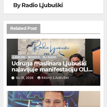
By
Radio Ljubuški
Related Post
LJUBUŠKI
NOVOSTI
RLJ AUDIO
Udruga maslinara Ljubuški
najavljuje manifestaciju OLIV-
ERA
SIJ 15, 2026
RADIO LJUBUŠKI