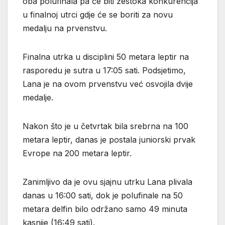
oba polufinala pa će biti žestoka konkurencija
u finalnoj utrci gdje će se boriti za novu
medalju na prvenstvu.
Finalna utrka u disciplini 50 metara leptir na
rasporedu je sutra u 17:05 sati. Podsjetimo,
Lana je na ovom prvenstvu već osvojila dvije
medalje.
Nakon što je u četvrtak bila srebrna na 100
metara leptir, danas je postala juniorski prvak
Evrope na 200 metara leptir.
Zanimljivo da je ovu sjajnu utrku Lana plivala
danas u 16:00 sati, dok je polufinale na 50
metara delfin bilo održano samo 49 minuta
kasnije (16:49 sati).