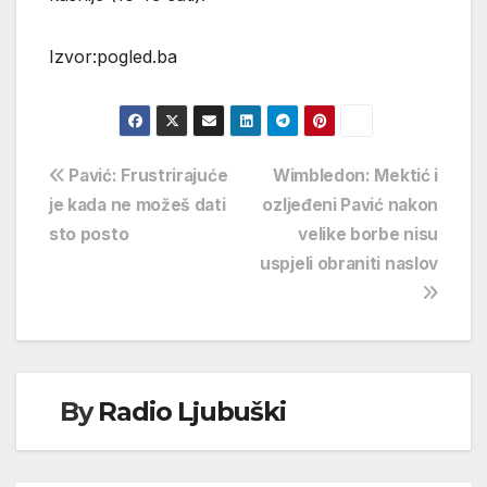
Izvor:pogled.ba
Navigacija
Pavić: Frustrirajuće
Wimbledon: Mektić i
je kada ne možeš dati
ozljeđeni Pavić nakon
objava
sto posto
velike borbe nisu
uspjeli obraniti naslov
By
Radio Ljubuški