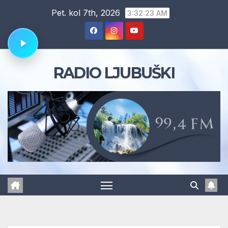
Skip
Pet. kol 7th, 2026
3:32:23 AM
to
content
RADIO LJUBUŠKI