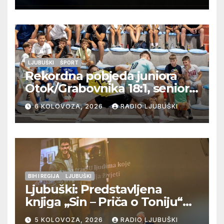
LJUBUŠKI
ŠPORT
Rekordna pobjeda juniora
Otok/Grabovnika 18:1, seniori
Pregrađa u četvrtfinalu,
6 KOLOVOZA, 2026
RADIO LJUBUŠKI
Veljaci i Cerno/Crnopod u
doigravanju, Grljevići završili
natjecanje
BIH I REGIJA
LJUBUŠKI
Ljubuški: Predstavljena
knjiga „Sin – Priča o Toniju“
dr. sc. Zdenka Hercega
5 KOLOVOZA, 2026
RADIO LJUBUŠKI