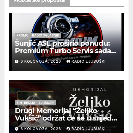
PROMO
RADIO OGLASNIK
Šunjić ASL proširio ponudu:
Premium Turbo Servis sada
na jednoj adresi u Ljubuškom
6 KOLOVOZA, 2026
RADIO LJUBUŠKI
BIH I REGIJA
LJUBUŠKI
Drugi Memorijal “Željko
Vukšić” održat će se u srijedu
12. kolovoza u Otoku
6 KOLOVOZA, 2026
RADIO LJUBUŠKI