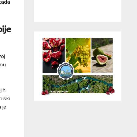
 kada
ije
voj
 mu
jih
olski
 je