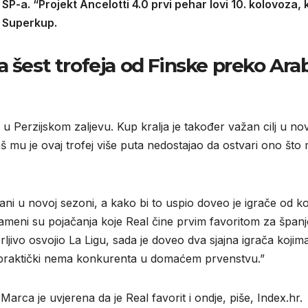
-a. “Projekt Ancelotti 4.0 prvi pehar lovi 10. kolovoza,
i Superkup.
 šest trofeja od Finske preko Arab
i u Perzijskom zaljevu. Kup kralja je također važan cilj u no
baš mu je ovaj trofej više puta nedostajao da ostvari ono što
brani u novoj sezoni, a kako bi to uspio doveo je igrače od ko
ameni su pojačanja koje Real čine prvim favoritom za španj
ljivo osvojio La Ligu, sada je doveo dva sjajna igrača kojima
 praktički nema konkurenta u domaćem prvenstvu.”
 Marca je uvjerena da je Real favorit i ondje, piše, Index.hr.