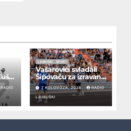
ori
 a
v
LJUBUŠKI
ŠPORT
Vašarovići svladali
Kušaj
Šipovaču za izravan
plasman u
RADIO
7 KOLOVOZA, 2026
RADIO
a
četvrtfinale, Grab
ju i
izborio prolazak
LJUBUŠKI
dalje, Klobuk ispao,
večeras počinje
četvrtfinale juniora