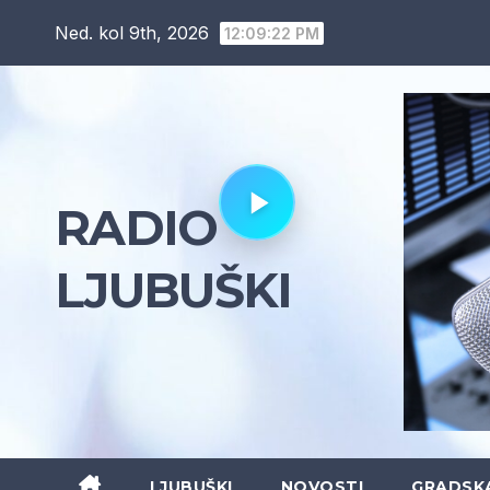
Skip
Ned. kol 9th, 2026
12:09:23 PM
to
content
RADIO
LJUBUŠKI
LJUBUŠKI
NOVOSTI
GRADSK