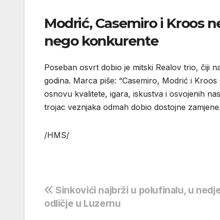
Modrić, Casemiro i Kroos n
nego konkurente
Poseban osvrt dobio je mitski Realov trio, čiji 
godina. Marca piše: “Casemiro, Modrić i Kroos s
osnovu kvalitete, igara, iskustva i osvojenih na
trojac veznjaka odmah dobio dostojne zamjene
/HMS/
Navigacija
Sinkovići najbrži u polufinalu, u nedje
odličje u Luzernu
objava