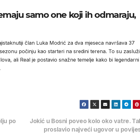
emaju samo one koji ih odmaraju,
najistaknutiji član Luka Modrić za dva mjeseca navršava 37
ezonu počinju kao starteri na sredini terena. To su zaslužil
slova, ali Real je postavio snažne temelje kako bi legendarni
.
lju po
Jokić u Bosni poveo kolo oko vatre. Ta
proslavio najveći ugovor u povije