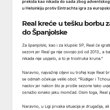
prekida kao nikada do sada zbog adventskog SP
u Helsinkiju protiv Eintrachta igra za europsk
Real kreće u tešku borbu za
do Španjolske
Za španjolski, kao i za klupski SP, Real će igrat
sezoni jer Real ga nije osvojio još od 2013., a 
nikada nije uspjelo, a to je trostruka kruna.”
Naravno, najvažniji ciljevi su trofeji koje Real 
se odmah očekuje veliki obol: “Rüdiger i Tchou
naslov jer nakon što je prošle sezone tako uvjer
osnažio ionako jaku momčad. Osim toga, Real
Naravno, u Ligi prvaka situacija je drugačija, ali