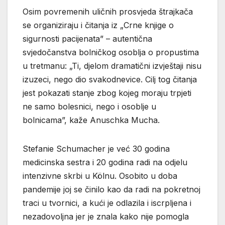
Osim povremenih uličnih prosvjeda štrajkača
se organiziraju i čitanja iz „Crne knjige o
sigurnosti pacijenata” – autentična
svjedočanstva bolničkog osoblja o propustima
u tretmanu: „Ti, djelom dramatični izvještaji nisu
izuzeci, nego dio svakodnevice. Cilj tog čitanja
jest pokazati stanje zbog kojeg moraju trpjeti
ne samo bolesnici, nego i osoblje u
bolnicama”, kaže Anuschka Mucha.
Stefanie Schumacher je već 30 godina
medicinska sestra i 20 godina radi na odjelu
intenzivne skrbi u Kölnu. Osobito u doba
pandemije joj se činilo kao da radi na pokretnoj
traci u tvornici, a kući je odlazila i iscrpljena i
nezadovoljna jer je znala kako nije pomogla