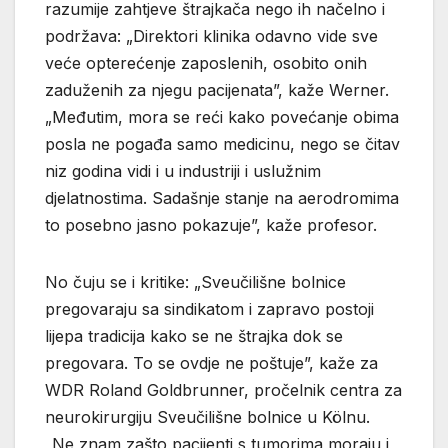
razumije zahtjeve štrajkača nego ih načelno i
podržava: „Direktori klinika odavno vide sve
veće opterećenje zaposlenih, osobito onih
zaduženih za njegu pacijenata”, kaže Werner.
„Međutim, mora se reći kako povećanje obima
posla ne pogađa samo medicinu, nego se čitav
niz godina vidi i u industriji i uslužnim
djelatnostima. Sadašnje stanje na aerodromima
to posebno jasno pokazuje”, kaže profesor.
No čuju se i kritike: „Sveučilišne bolnice
pregovaraju sa sindikatom i zapravo postoji
lijepa tradicija kako se ne štrajka dok se
pregovara. To se ovdje ne poštuje”, kaže za
WDR Roland Goldbrunner, pročelnik centra za
neurokirurgiju Sveučilišne bolnice u Kölnu.
„Ne znam zašto pacijenti s tumorima moraju i