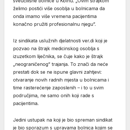
sveučilišne bolnice u Kölnu. „Ovim štrajkom
želimo postići više osoblja u bolnicama da
onda imamo više vremena pacijentima
konačno pružiti profesionalnu njegu”.
Iz sindikata uslužnih djelatnosti ver.di koji je
pozvao na štrajk medicinskog osoblja s
izuzetkom liječnika, se čuje kako je štrajk
„neograničenog” trajanja. To znači da neće
prestati dok se ne ispune glavni zahtjevi:
otvaranje novih radnih mjesta u bolnicama i
time rasterećenje zaposlenih – i to u svim
područjima, ne samo onih koji rade s
pacijentima.
Jedini ustupak na koji je bio spreman sindikat
je bio sporazum s upravama bolnica kojim se