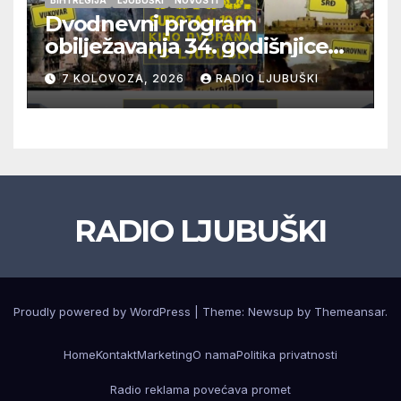
BIH I REGIJA
LJUBUŠKI
NOVOSTI
Dvodnevni program
obilježavanja 34. godišnjice
pogibije generala Blaža
7 KOLOVOZA, 2026
RADIO LJUBUŠKI
Kraljevića i osmorice
pripadnika HOS-a
RADIO LJUBUŠKI
Proudly powered by WordPress
|
Theme: Newsup by
Themeansar
.
Home
Kontakt
Marketing
O nama
Politika privatnosti
Radio reklama povećava promet