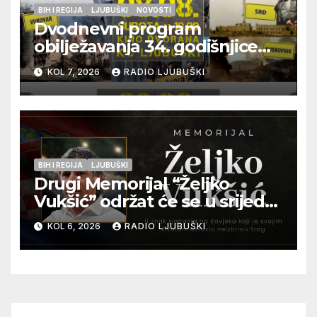
BIH I REGIJA
LJUBUŠKI
NOVOSTI
Dvodnevni program
obilježavanja 34. godišnjice
pogibije generala Blaža
KOL 7, 2026
RADIO LJUBUŠKI
Kraljevića i osmorice
pripadnika HOS-a
BIH I REGIJA
LJUBUŠKI
Drugi Memorijal “Željko
Vukšić” održat će se u srijedu
12. kolovoza u Otoku
KOL 6, 2026
RADIO LJUBUŠKI