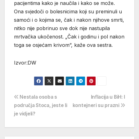
pacijentima kako je naučila i kako se može.
Ona svjedoči o bolesnicima koji su preminuli u
samoći i o kojima se, čak i nakon njihove smrti,
nitko nije pobrinuo sve dok nije nastupila
mrtvačka ukočenost. „Čak i godinu i pol nakon
toga se osjećam krivom”, kaže ova sestra.
Izvor:DW
Navigacija
Nestala osoba s
Inflacija u BiH: I
područja Stoca, jeste li
kontejneri su prazni
objava
je vidjeli?