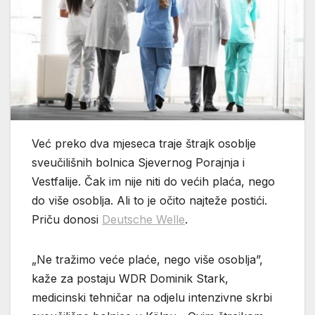
Već preko dva mjeseca traje štrajk osoblje
sveučilišnih bolnica Sjevernog Porajnja i
Vestfalije. Čak im nije niti do većih plaća, nego
do više osoblja. Ali to je očito najteže postići.
Priču donosi
Deutsche Welle
.
„Ne tražimo veće plaće, nego više osoblja”,
kaže za postaju WDR Dominik Stark,
medicinski tehničar na odjelu intenzivne skrbi