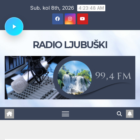
Skip
Sub. kol 8th, 2026
4:23:49 AM
to
content
RADIO LJUBUŠKI