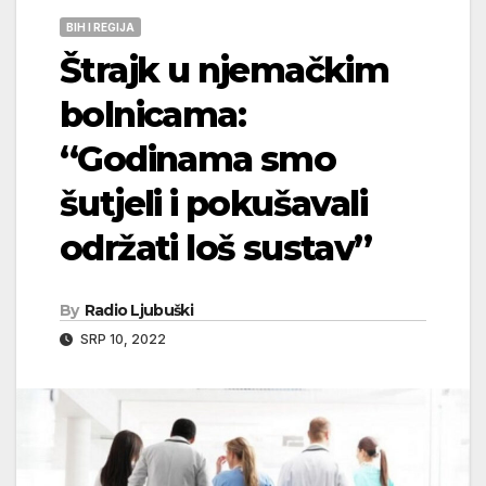
BIH I REGIJA
Štrajk u njemačkim
bolnicama:
“Godinama smo
šutjeli i pokušavali
održati loš sustav”
By
Radio Ljubuški
SRP 10, 2022