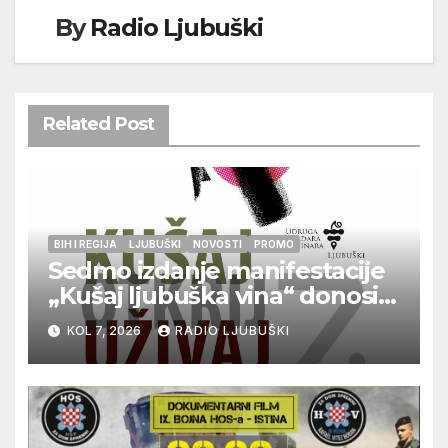
By
Radio Ljubuški
Related Post
BIH I REGIJA
LJUBUŠKI
NOVOSTI
PROMO
Sedmo izdanje manifestacije
„Kušaj ljubuška vina“ donosi
vrhunska vina, gastronomiju i
KOL 7, 2026
RADIO LJUBUŠKI
glazbu