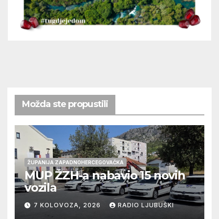
Možda ste propustili
ŽUPANIJA ZAPADNOHERCEGOVAČKA
MUP ŽZH-a nabavio 15 novih
vozila
7 KOLOVOZA, 2026
RADIO LJUBUŠKI