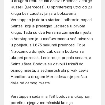
u drugom redu će biti Sainz i Britanac George
Russell (Mercedes). U sprinterskoj utrci od 23
kruga bez zaustavljanja u boksovima,
Verstappen je dobro startao i odbranio napad
Sainza, koji je prestigao Leclerca u prvom
krugu. Tada su dva Ferrarija zamijenila mjesta,
a Verstappen je u međuvremenu već odvezao
u pobjedu s 1.675 sekundi prednosti. To je
Nizozemcu donijelo čak osam bodova za
ukupni poredak, Leclercu je pripalo sedam, a
Sainzu šest. Bodove su osvojili i trkači do
osmog mjesta, a sedmerostruki prvak Lewis
Hamilton u drugom Mercedesu nije prošao
dalje od osmog mjesta.
Verstappen sada ima 189 bodova u ukupnom
poretku, njegov momčadski kolega