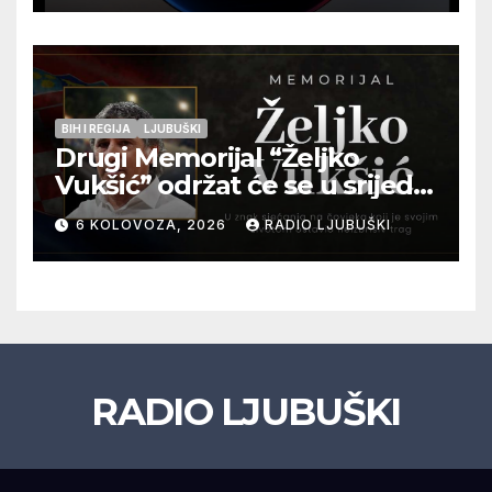
BIH I REGIJA
LJUBUŠKI
Drugi Memorijal “Željko
Vukšić” održat će se u srijedu
12. kolovoza u Otoku
6 KOLOVOZA, 2026
RADIO LJUBUŠKI
RADIO LJUBUŠKI