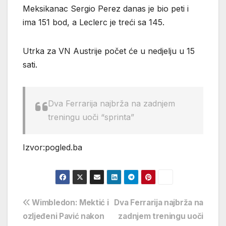
Meksikanac Sergio Perez danas je bio peti i
ima 151 bod, a Leclerc je treći sa 145.
Utrka za VN Austrije počet će u nedjelju u 15
sati.
Dva Ferrarija najbrža na zadnjem
treningu uoči “sprinta”
Izvor:pogled.ba
Navigacija
Wimbledon: Mektić i
Dva Ferrarija najbrža na
ozljeđeni Pavić nakon
zadnjem treningu uoči