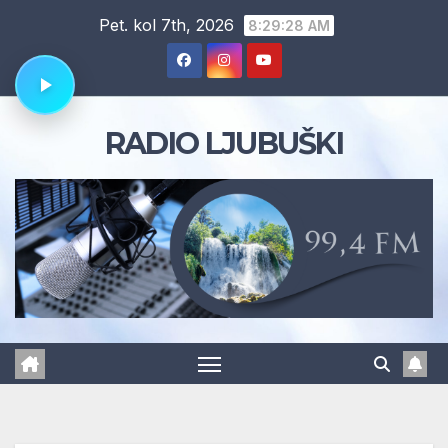
Skip
Pet. kol 7th, 2026
8:29:29 AM
to
content
RADIO LJUBUŠKI