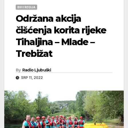
BIH I REGIJA
Održana akcija
čišćenja korita rijeke
Tihaljina – Mlade –
Trebižat
By
Radio Ljubuški
SRP 11, 2022