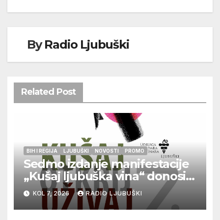
By
Radio Ljubuški
Related Post
BIH I REGIJA
LJUBUŠKI
NOVOSTI
PROMO
Sedmo izdanje manifestacije
„Kušaj ljubuška vina“ donosi
vrhunska vina, gastronomiju i
KOL 7, 2026
RADIO LJUBUŠKI
glazbu