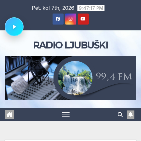
Skip
Pet. kol 7th, 2026
9:47:18 PM
to
content
RADIO LJUBUŠKI