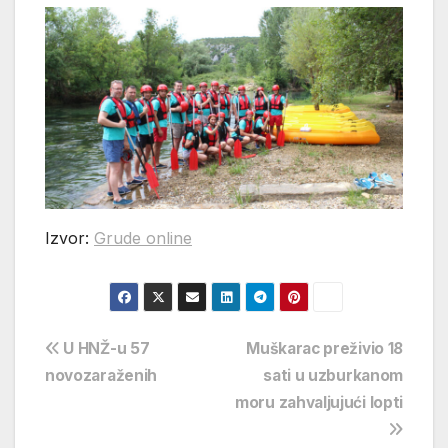
Izvor:
Grude online
Navigacija
U HNŽ-u 57
Muškarac preživio 18
novozaraženih
sati u uzburkanom
objava
moru zahvaljujući lopti