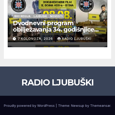
BIH I REGIJA
LJUBUŠKI
NOVOSTI
Dvodnevni program
obilježavanja 34. godišnjice
pogibije generala Blaža
7 KOLOVOZA, 2026
RADIO LJUBUŠKI
Kraljevića i osmorice
pripadnika HOS-a
RADIO LJUBUŠKI
Proudly powered by WordPress
|
Theme: Newsup by
Themeansar
.