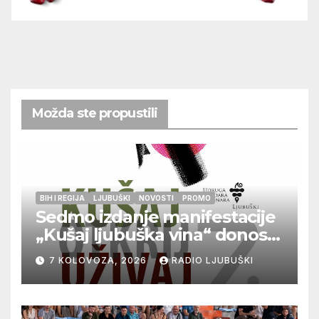
Možda ste propustili
BIH I REGIJA
LJUBUŠKI
NOVOSTI
PROMO
Sedmo izdanje manifestacije
„Kušaj ljubuška vina“ donosi
vrhunska vina, gastronomiju i
7 KOLOVOZA, 2026
RADIO LJUBUŠKI
glazbu