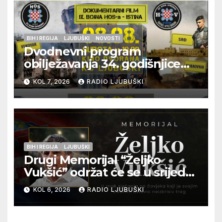
BIH I REGIJA
LJUBUŠKI
NOVOSTI
Dvodnevni program
obilježavanja 34. godišnjice
pogibije generala Blaža
KOL 7, 2026
RADIO LJUBUŠKI
Kraljevića i osmorice
pripadnika HOS-a
BIH I REGIJA
LJUBUŠKI
Drugi Memorijal “Željko
Vukšić” održat će se u srijedu
12. kolovoza u Otoku
KOL 6, 2026
RADIO LJUBUŠKI