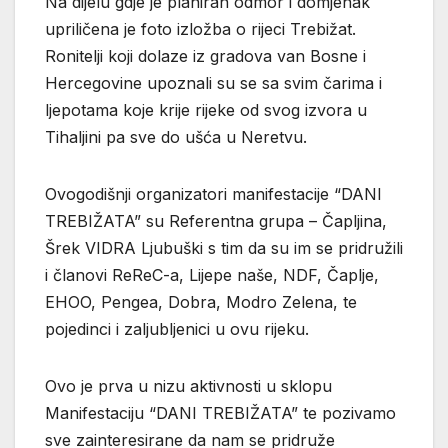
Na dijelu gdje je planiran odmor i domjenak
upriličena je foto izložba o rijeci Trebižat.
Ronitelji koji dolaze iz gradova van Bosne i
Hercegovine upoznali su se sa svim čarima i
ljepotama koje krije rijeke od svog izvora u
Tihaljini pa sve do ušća u Neretvu.
Ovogodišnji organizatori manifestacije “DANI
TREBIŽATA” su Referentna grupa – Čapljina,
Šrek VIDRA Ljubuški s tim da su im se pridružili
i članovi ReReC-a, Lijepe naše, NDF, Čaplje,
EHOO, Pengea, Dobra, Modro Zelena, te
pojedinci i zaljubljenici u ovu rijeku.
Ovo je prva u nizu aktivnosti u sklopu
Manifestaciju “DANI TREBIŽATA” te pozivamo
sve zainteresirane da nam se pridruže