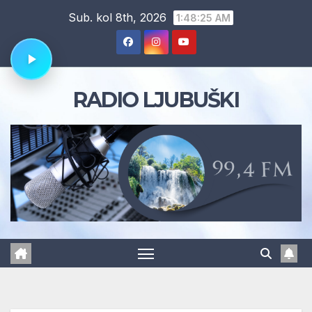
Skip
Sub. kol 8th, 2026
1:48:26 AM
to
content
RADIO LJUBUŠKI