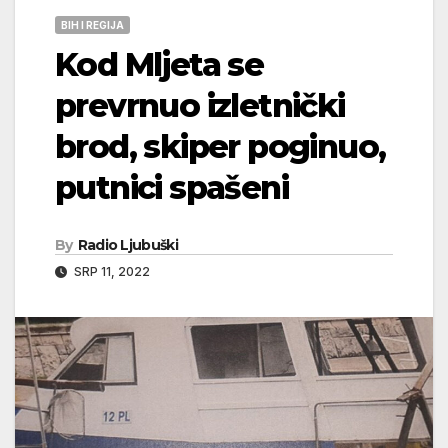
BIH I REGIJA
Kod Mljeta se
prevrnuo izletnički
brod, skiper poginuo,
putnici spašeni
By
Radio Ljubuški
SRP 11, 2022