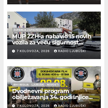
večeras počinje četvrtfinale
juniora
ŽUPANIJA ZAPADNOHERCEGOVAČKA
MUP ŽZH-a nabavio 15 novih
vozila za veću sigurnost
građana i učinkovitiji rad
7 KOLOVOZA, 2026
RADIO LJUBUŠKI
policije
BIH I REGIJA
LJUBUŠKI
NOVOSTI
Dvodnevni program
obilježavanja 34. godišnjice
pogibije generala Blaža
7 KOLOVOZA, 2026
RADIO LJUBUŠKI