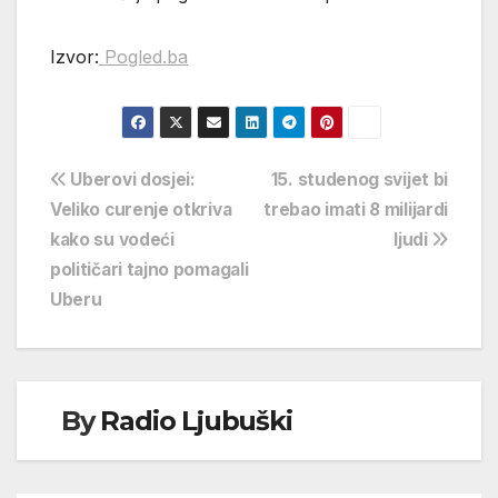
Izvor:
Pogled.ba
Navigacija
Uberovi dosjei:
15. studenog svijet bi
Veliko curenje otkriva
trebao imati 8 milijardi
objava
kako su vodeći
ljudi
političari tajno pomagali
Uberu
By
Radio Ljubuški