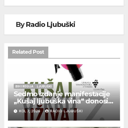
By
Radio Ljubuški
Related Post
BIH I REGIJA
LJUBUŠKI
Sedmo izdanje manifestacije
„Kušaj ljubuška vina“ donosi
vrhunska vina, gastronomiju i
KOL 7, 2026
RADIO LJUBUŠKI
glazbu