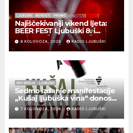
LJUBUŠKI
NOVOSTI
PROMO
Najiščekivaniji vikend ljeta:
BEER FEST Ljubuški 8. i
9.kolovoza
8 KOLOVOZA, 2026
RADIO LJUBUŠKI
BIH I REGIJA
LJUBUŠKI
Sedmo izdanje manifestacije
„Kušaj ljubuška vina“ donosi
vrhunska vina, gastronomiju i
7 KOLOVOZA, 2026
RADIO LJUBUŠKI
glazbu