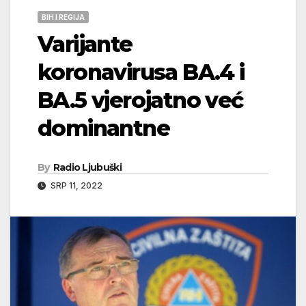
BIH I REGIJA
Varijante
koronavirusa BA.4 i
BA.5 vjerojatno već
dominantne
By
Radio Ljubuški
SRP 11, 2022