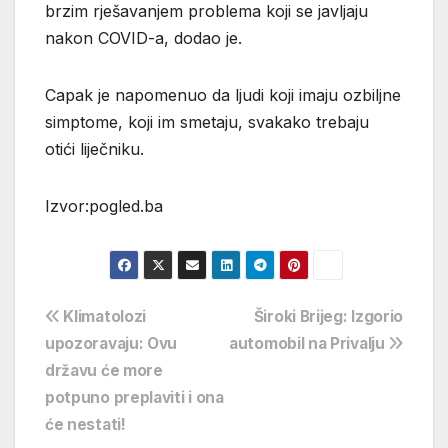
brzim rješavanjem problema koji se javljaju
nakon COVID-a, dodao je.
Capak je napomenuo da ljudi koji imaju ozbiljne
simptome, koji im smetaju, svakako trebaju
otići liječniku.
Izvor:pogled.ba
Navigacija
Klimatolozi
Široki Brijeg: Izgorio
upozoravaju: Ovu
automobil na Privalju
objava
državu će more
potpuno preplaviti i ona
će nestati!