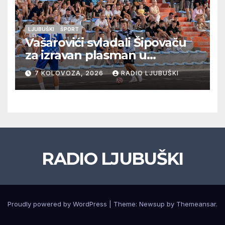
LJUBUŠKI
ŠPORT
Vašarovići svladali Šipovaču
za izravan plasman u
četvrtfinale, Grab izborio
7 KOLOVOZA, 2026
RADIO LJUBUŠKI
prolazak dalje, Klobuk ispao,
večeras počinje četvrtfinale
juniora
RADIO LJUBUŠKI
Proudly powered by WordPress
|
Theme: Newsup by
Themeansar
.