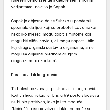
Najesen ćemo krenuti s cijepljenjem s novim
varijantama, najavio je Capak.
Capak je objasnio da se “ubrzo u pandemiji
spoznalo da ljudi koji su preboljeli covid nakon
nekoliko mjeseci mogu dobiti simptome koji
mogu biti slični covidu, ali mogu napasti i bilo
koji drugi organski sustav u organizmu, a ne
mogu se objasniti nijednom drugom
dijagnozom ni uzorkom”.
Post-covid ili long-covid
Ta bolest nazvana je post-covid ili long-covid.
Kod tih ljudi, rekao je, bris u 99 posto slučajeva
ne bi bio pozitivan, iako je i to moguće.
“Najčešće nisu pozitivni, dakle, ne može se