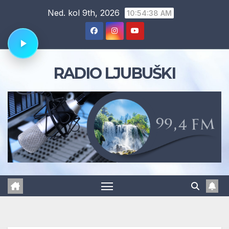
Skip
Ned. kol 9th, 2026
10:54:39 AM
to
content
RADIO LJUBUŠKI