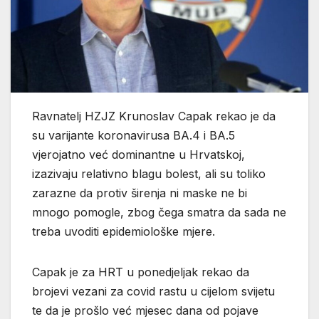
Ravnatelj HZJZ Krunoslav Capak rekao je da
su varijante koronavirusa BA.4 i BA.5
vjerojatno već dominantne u Hrvatskoj,
izazivaju relativno blagu bolest, ali su toliko
zarazne da protiv širenja ni maske ne bi
mnogo pomogle, zbog čega smatra da sada ne
treba uvoditi epidemiološke mjere.
Capak je za HRT u ponedjeljak rekao da
brojevi vezani za covid rastu u cijelom svijetu
te da je prošlo već mjesec dana od pojave