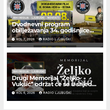
BIH I REGIJA
LJUBUŠKI
NOVOSTI
Dvodnevni program
obilježavanja 34. godišnjice
pogibije generala Blaža
KOL 7, 2026
RADIO LJUBUŠKI
Kraljevića i osmorice
pripadnika HOS-a
BIH I REGIJA
LJUBUŠKI
Drugi Memorijal “Željko
Vukšić” održat će se u srijedu
12. kolovoza u Otoku
KOL 6, 2026
RADIO LJUBUŠKI