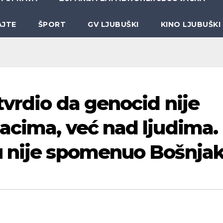
AJTE
ŠPORT
GV LJUBUŠKI
KINO LJUBUŠKI
tvrdio da genocid nije
acima, već nad ljudima.
u nije spomenuo Bošnjak