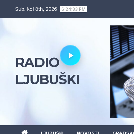
Skip
Sub. kol 8th, 2026
6:24:34 PM
to
content
RADIO
LJUBUŠKI
LJUBUŠKI
NOVOSTI
GRADSK