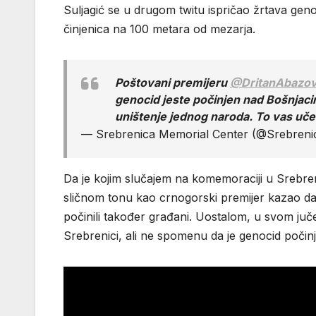
Suljagić se u drugom twitu ispričao žrtava genoc
činjenica na 100 metara od mezarja.
Poštovani premijeru
@DritanAbazov
genocid jeste počinjen nad Bošnjacima 
uništenje jednog naroda. To vas uče
— Srebrenica Memorial Center (@Srebren
Da je kojim slučajem na komemoraciji u Srebren
sličnom tonu kao crnogorski premijer kazao da
počinili također građani. Uostalom, u svom juč
Srebrenici, ali ne spomenu da je genocid počin