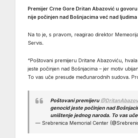
Premijer Crne Gore Dritan Abazović u govoru
nije počinjen nad Bošnjacima već nad ljudima t
Na to je, s pravom, reagirao direktor Memeorij
Servis.
“Poštovani premijeru Dritane Abazoviću, hvala
jeste počinjen nad Bošnjacima – jer motiv ubijanja
To vas uče presude međunarodnih sudova. Proči
Poštovani premijeru
@DritanAbazov
genocid jeste počinjen nad Bošnjacima 
uništenje jednog naroda. To vas uče
— Srebrenica Memorial Center (@Srebren