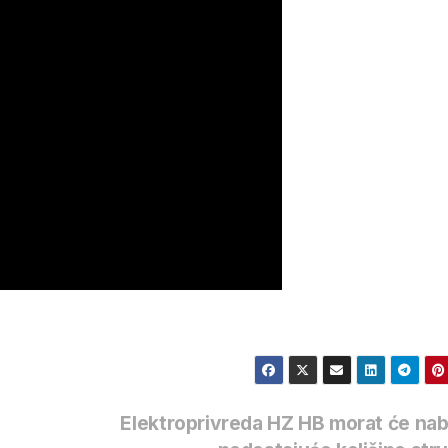
Elektroprivreda HZ HB morat će nab