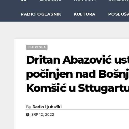
RADIO OGLASNIK
KULTURA
POSLUŠ
BIH I REGIJA
Dritan Abazović us
počinjen nad Bošnj
Komšić u Sttugart
By
Radio Ljubuški
SRP 12, 2022