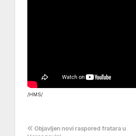
/HMS/
Navigacija
Objavljen novi raspored fratara u