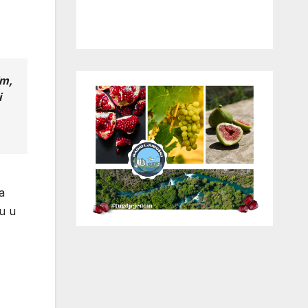
im,
i
a
u u