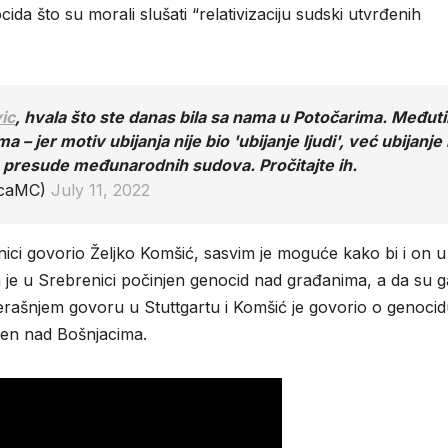
ida što su morali slušati “relativizaciju sudski utvrđenih
ic
, hvala što ste danas bila sa nama u Potočarima. Međut
– jer motiv ubijanja nije bio 'ubijanje ljudi', već ubijanje 
 presude međunarodnih sudova. Pročitajte ih.
icaMC)
July 11, 2022
ici govorio Željko Komšić, sasvim je moguće kako bi i on u
 je u Srebrenici počinjen genocid nad građanima, a da su g
erašnjem govoru u Stuttgartu i Komšić je govorio o genocid
jen nad Bošnjacima.