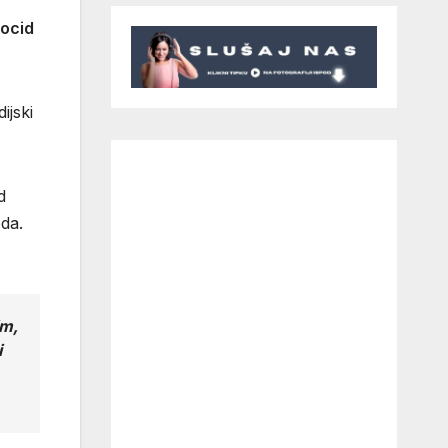
nocid
ijski
d
oda.
im,
i