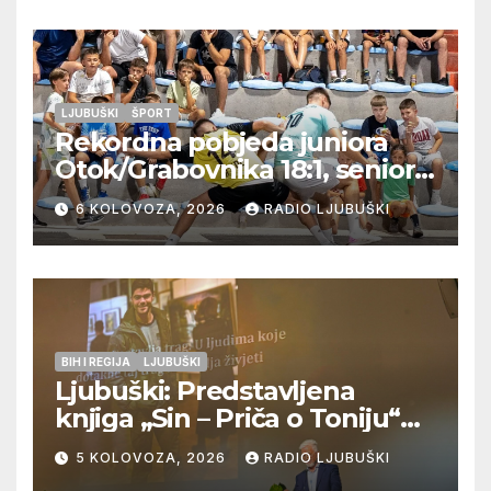
LJUBUŠKI
ŠPORT
Rekordna pobjeda juniora
Otok/Grabovnika 18:1, seniori
Pregrađa u četvrtfinalu,
6 KOLOVOZA, 2026
RADIO LJUBUŠKI
Veljaci i Cerno/Crnopod u
doigravanju, Grljevići završili
natjecanje
BIH I REGIJA
LJUBUŠKI
Ljubuški: Predstavljena
knjiga „Sin – Priča o Toniju“
dr. sc. Zdenka Hercega
5 KOLOVOZA, 2026
RADIO LJUBUŠKI