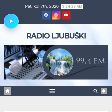
Skip
Pet. kol 7th, 2026
3:24:24 AM
to
content
RADIO LJUBUŠKI