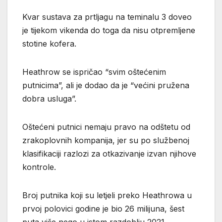
Kvar sustava za prtljagu na teminalu 3 doveo
je tijekom vikenda do toga da nisu otpremljene
stotine kofera.
Heathrow se ispričao “svim oštećenim
putnicima”, ali je dodao da je “većini pružena
dobra usluga”.
Oštećeni putnici nemaju pravo na odštetu od
zrakoplovnih kompanija, jer su po službenoj
klasifikaciji razlozi za otkazivanje izvan njihove
kontrole.
Broj putnika koji su letjeli preko Heathrowa u
prvoj polovici godine je bio 26 milijuna, šest
puta više nego u istom razdoblju 2021.