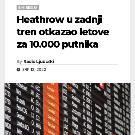
BIH I REGIJA
Heathrow u zadnji
tren otkazao letove
za 10.000 putnika
By
Radio Ljubuški
SRP 12, 2022