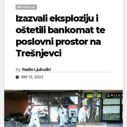
BIH I REGIJA
Izazvali eksploziju i
oštetili bankomat te
poslovni prostor na
Trešnjevci
By
Radio Ljubuški
SRP 12, 2022