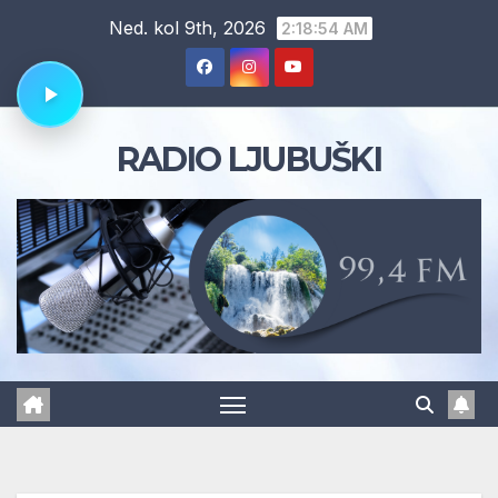
Skip
Ned. kol 9th, 2026
2:18:54 AM
to
content
RADIO LJUBUŠKI