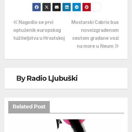
Navigacija
Nagodio se prvi
Mostarski Cabrio bus
optuženik europskog
novoizgrađenom
objava
tužiteljstva u Hrvatskoj
cestom građane vozi
na more u Neum
By
Radio Ljubuški
Related Post