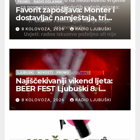
PROMO
RADIO OGLASNIK
Favorit zapošljava: Monter i
dostavljač namještaja, tri
izvršitelja
8 KOLOVOZA, 2026
RADIO LJUBUŠKI
LJUBUŠKI
NOVOSTI
PROMO
Najiščekivaniji vikend ljeta:
BEER FEST Ljubuški 8. i
9.kolovoza
8 KOLOVOZA, 2026
RADIO LJUBUŠKI