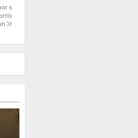
por s
orris
šah