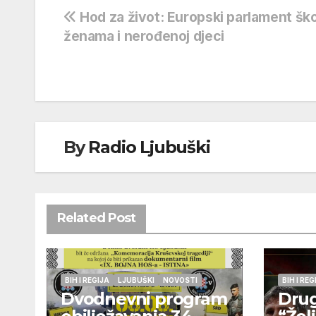
Navigacija
Hod za život: Europski parlament ško
ženama i nerođenoj djeci
objava
By
Radio Ljubuški
Related Post
BIH I REGIJA
LJUBUŠKI
NOVOSTI
BIH I REG
Dvodnevni program
Drug