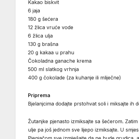
Kakao biskvit
6 jaja
180 g šećera
12 žlica vruće vode
6 žlica ulja
130 g brašna
20 g kakaa u prahu
Čokoladna ganache krema
500 ml slatkog vrhnja
400 g čokolade (za kuhanje ili mliječne)
Priprema
Bjelanjcima dodajte prstohvat soli i miksajte ih 
Žutanjke pjenasto izmiksajte sa šećerom. Zatim
ulje pa još jednom sve lijepo izmiksajte. U smj
Pjenjačom sve izmiješajte da ne bude grudica, a 