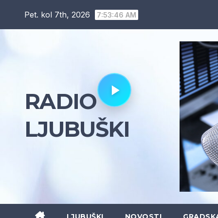
Skip
Pet. kol 7th, 2026
7:53:47 AM
to
content
RADIO
LJUBUŠKI
LJUBUŠKI
NOVOSTI
GRADSK