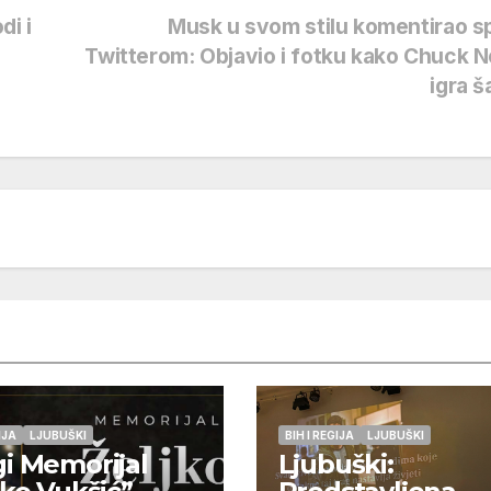
di i
Musk u svom stilu komentirao s
Twitterom: Objavio i fotku kako Chuck N
igra 
IJA
LJUBUŠKI
BIH I REGIJA
LJUBUŠKI
i Memorijal
Ljubuški: