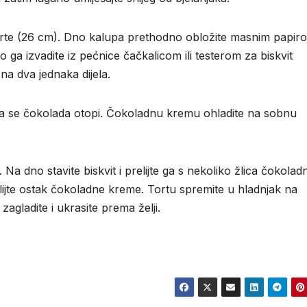
 torte (26 cm). Dno kalupa prethodno obložite masnim papir
o ga izvadite iz pećnice čačkalicom ili testerom za biskvit
 na dva jednaka dijela.
 da se čokolada otopi. Čokoladnu kremu ohladite na sobnu
Na dno stavite biskvit i prelijte ga s nekoliko žlica čokolad
zlijte ostak čokoladne kreme. Tortu spremite u hladnjak na
 zagladite i ukrasite prema želji.