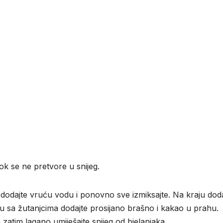
dok se ne pretvore u snijeg.
 dodajte vruću vodu i ponovno sve izmiksajte. Na kraju doda
esu sa žutanjcima dodajte prosijano brašno i kakao u prahu.
zatim lagano umiješajte snijeg od bjelanjaka.