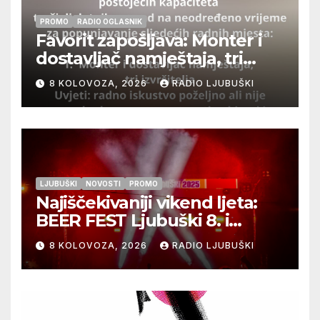
PROMO
RADIO OGLASNIK
Favorit zapošljava: Monter i
dostavljač namještaja, tri
izvršitelja
8 KOLOVOZA, 2026
RADIO LJUBUŠKI
LJUBUŠKI
NOVOSTI
PROMO
Najiščekivaniji vikend ljeta:
BEER FEST Ljubuški 8. i
9.kolovoza
8 KOLOVOZA, 2026
RADIO LJUBUŠKI