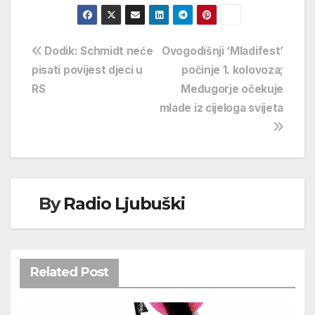
Navigacija
Dodik: Schmidt neće
Ovogodišnji ‘Mladifest’
pisati povijest djeci u
počinje 1. kolovoza;
objava
RS
Međugorje očekuje
mlade iz cijeloga svijeta
By
Radio Ljubuški
Related Post