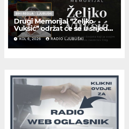
BIH I REGIJA
LJUBUŠKI
Drugi Memorijal “Željko
Vukšić” održat će se u srijedu
12. kolovoza u Otoku
KOL 6, 2026
RADIO LJUBUŠKI