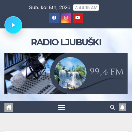
Skip
Sub. kol 8th, 2026
7:44:16 AM
to
content
RADIO LJUBUŠKI