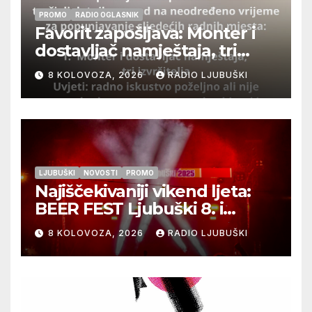
PROMO
RADIO OGLASNIK
Favorit zapošljava: Monter i
dostavljač namještaja, tri
izvršitelja
8 KOLOVOZA, 2026
RADIO LJUBUŠKI
LJUBUŠKI
NOVOSTI
PROMO
Najiščekivaniji vikend ljeta:
BEER FEST Ljubuški 8. i
9.kolovoza
8 KOLOVOZA, 2026
RADIO LJUBUŠKI