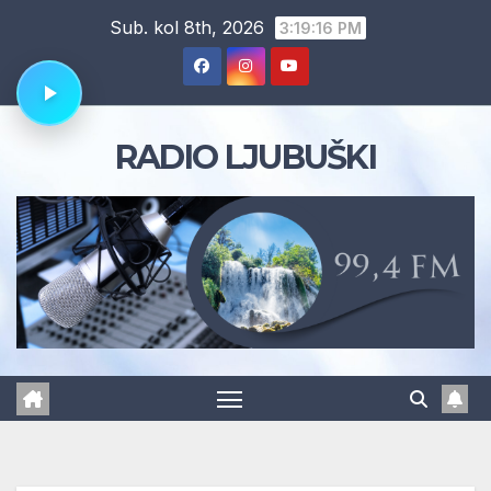
Skip
Sub. kol 8th, 2026
3:19:16 PM
to
content
RADIO LJUBUŠKI