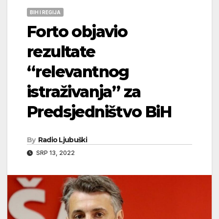
BIH I REGIJA
Forto objavio
rezultate
“relevantnog
istraživanja” za
Predsjedništvo BiH
By
Radio Ljubuški
SRP 13, 2022