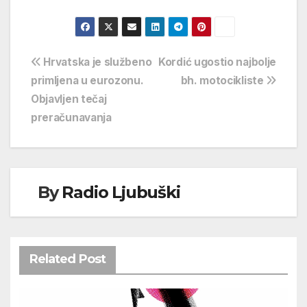
Navigacija
Hrvatska je službeno
Kordić ugostio najbolje
primljena u eurozonu.
bh. motocikliste
objava
Objavljen tečaj
preračunavanja
By
Radio Ljubuški
Related Post