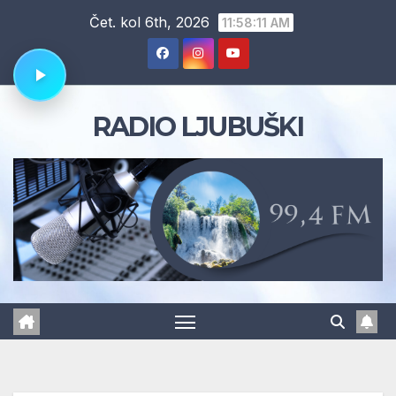
Skip
Čet. kol 6th, 2026
11:58:12 AM
to
content
RADIO LJUBUŠKI