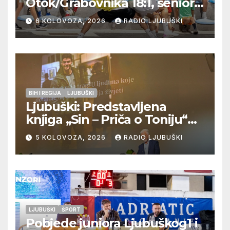
Otok/Grabovnika 18:1, seniori
Pregrađa u četvrtfinalu,
6 KOLOVOZA, 2026
RADIO LJUBUŠKI
Veljaci i Cerno/Crnopod u
doigravanju, Grljevići završili
natjecanje
BIH I REGIJA
LJUBUŠKI
Ljubuški: Predstavljena
knjiga „Sin – Priča o Toniju“
dr. sc. Zdenka Hercega
5 KOLOVOZA, 2026
RADIO LJUBUŠKI
LJUBUŠKI
ŠPORT
Pobjede juniora Ljubuškog1 i