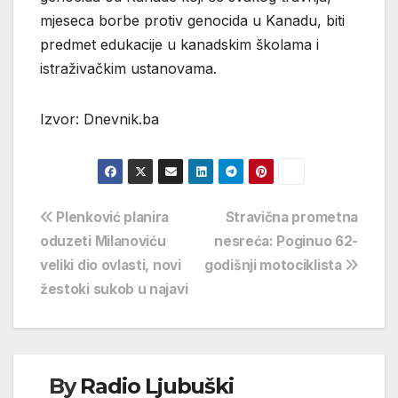
mjeseca borbe protiv genocida u Kanadu, biti
predmet edukacije u kanadskim školama i
istraživačkim ustanovama.
Izvor: Dnevnik.ba
Navigacija
Plenković planira
Stravična prometna
oduzeti Milanoviću
nesreća: Poginuo 62-
objava
veliki dio ovlasti, novi
godišnji motociklista
žestoki sukob u najavi
By
Radio Ljubuški