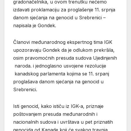
gradonačelnika, u ovom trenutku nećemo
izdavati proklamaciju za proglašenje 11. srpnja
danom sjećanja na genocid u Srebrenici –
napisala je Gondek.
Članovi međunarodnog ekspertnog tima IGK
upozoravaju Gondek da je odlukom prekršila,
osim pravomoćnih presuda sudova Ujedinjenih
naroda. i jednoglasno usvojene rezolucije
kanadskog parlamenta kojima se 11. srpanj
proglašava danom sjećanja na genocid u
Srebrenici.
Isti genocid, kako ističu iz IGK-a, priznaje
poštovanjem presuda međunarodnih i
nacionalnih sudova i uvrštava u pet priznatih
genocida od Kanade koji će svakog travnja,