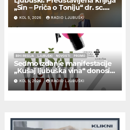
Ljubuški: Predstavljena knjiga
„Sin – Priča o Toniju“ dr. sc.
Zdenka Hercega
KOL 5, 2026
RADIO LJUBUŠKI
BIH I REGIJA
LJUBUŠKI
NOVOSTI
PROMO
Sedmo izdanje manifestacije
„Kušaj ljubuška vina“ donosi
vrhunska vina, gastronomiju i
KOL 5, 2026
RADIO LJUBUŠKI
glazbu