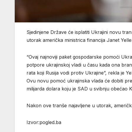
Sjedinjene Države će isplatiti Ukrajini novu tra
utorak američka ministrica financija Janet Yelle
“Ovaj najnoviji paket gospodarske pomoći Ukraj
potpore ukrajinskoj vladi u času kada ona bra
rata koji Rusija vodi protiv Ukrajine”, rekla je Y
Ovu novu pomoć ukrajinska vlada će dobiti pre
milijarda dolara koju je SAD u svibnju obećao K
Nakon ove tranše najavljene u utorak, američk
Izvor:pogled.ba