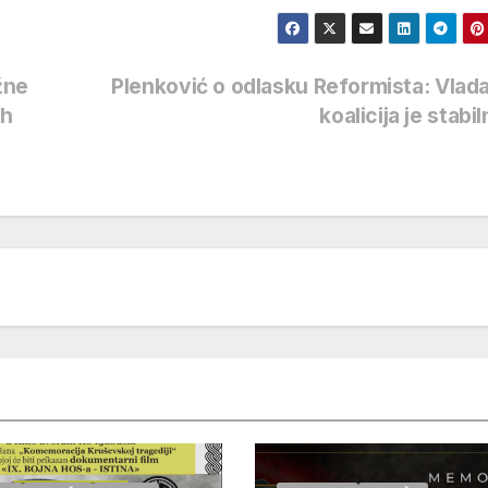
žne
Plenković o odlasku Reformista: Vlad
ih
koalicija je stabi