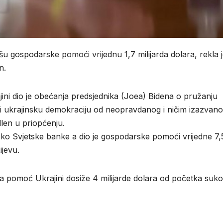
nšu gospodarske pomoći vrijednu 1,7 milijarda dolara, rekla 
n.
ini dio je obećanja predsjednika (Joea) Bidena o pružanju
ni ukrajinsku demokraciju od neopravdanog i ničim izazvan
ellen u priopćenju.
ko Svjetske banke a dio je gospodarske pomoći vrijedne 7,
ijevu.
a pomoć Ukrajini dosiže 4 milijarde dolara od početka suko