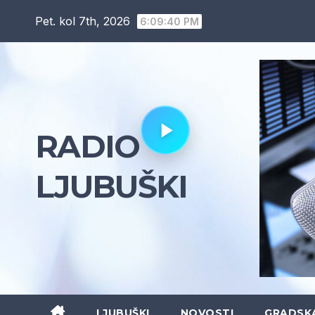
Skip
Pet. kol 7th, 2026
6:09:41 PM
to
content
RADIO
LJUBUŠKI
LJUBUŠKI
NOVOSTI
GRADSK