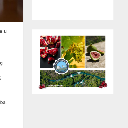
je u
og
5
ba.