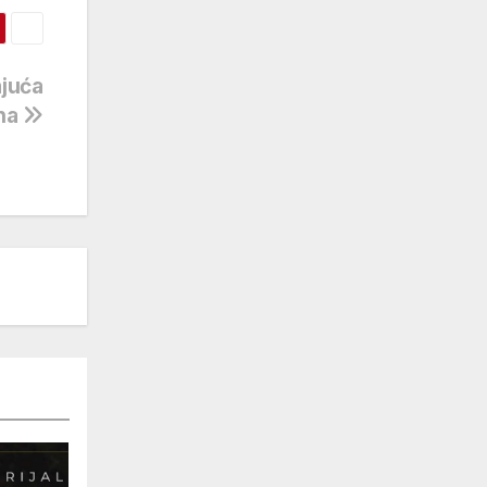
ajuća
lna