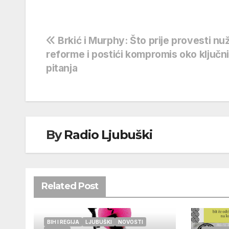
Navigacija
Brkić i Murphy: Što prije provesti nu
reforme i postići kompromis oko ključn
objava
pitanja
By
Radio Ljubuški
Related Post
BIH I REGIJA
LJUBUŠKI
NOVOSTI