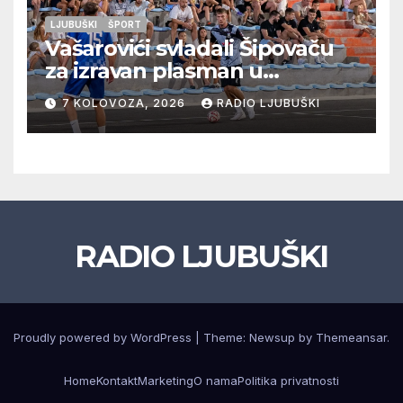
LJUBUŠKI
ŠPORT
Vašarovići svladali Šipovaču
za izravan plasman u
četvrtfinale, Grab izborio
7 KOLOVOZA, 2026
RADIO LJUBUŠKI
prolazak dalje, Klobuk ispao,
večeras počinje četvrtfinale
juniora
RADIO LJUBUŠKI
Proudly powered by WordPress
|
Theme: Newsup by
Themeansar
.
Home
Kontakt
Marketing
O nama
Politika privatnosti