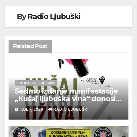
By
Radio Ljubuški
Related Post
BIH I REGIJA
LJUBUŠKI
Sedmo izdanje manifestacije
„Kušaj ljubuška vina“ donosi
vrhunska vina, gastronomiju i
KOL 7, 2026
RADIO LJUBUŠKI
glazbu