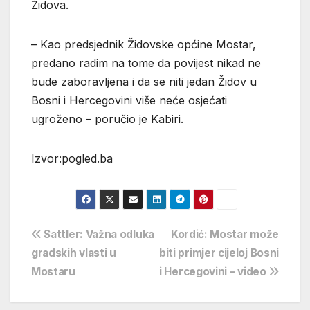
Židova.
– Kao predsjednik Židovske općine Mostar,
predano radim na tome da povijest nikad ne
bude zaboravljena i da se niti jedan Židov u
Bosni i Hercegovini više neće osjećati
ugroženo – poručio je Kabiri.
Izvor:pogled.ba
Navigacija
Sattler: Važna odluka
Kordić: Mostar može
gradskih vlasti u
biti primjer cijeloj Bosni
objava
Mostaru
i Hercegovini – video