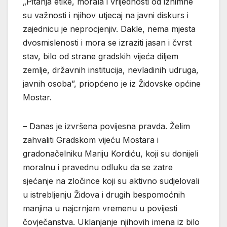
„Pitanja etike, morala i vrijednosti od iznimne
su važnosti i njihov utjecaj na javni diskurs i
zajednicu je neprocjenjiv. Dakle, nema mjesta
dvosmislenosti i mora se izraziti jasan i čvrst
stav, bilo od strane gradskih vijeća diljem
zemlje, državnih institucija, nevladinih udruga,
javnih osoba”, priopćeno je iz Židovske općine
Mostar.
– Danas je izvršena povijesna pravda. Želim
zahvaliti Gradskom vijeću Mostara i
gradonačelniku Mariju Kordiću, koji su donijeli
moralnu i pravednu odluku da se zatre
sjećanje na zločince koji su aktivno sudjelovali
u istrebljenju Židova i drugih bespomoćnih
manjina u najcrnjem vremenu u povijesti
čovječanstva. Uklanjanje njihovih imena iz bilo