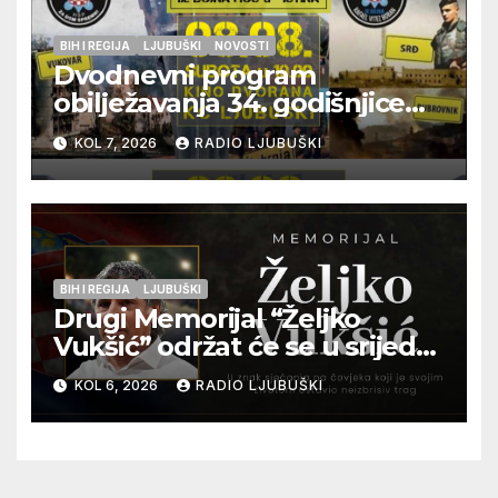
BIH I REGIJA
LJUBUŠKI
NOVOSTI
Dvodnevni program
obilježavanja 34. godišnjice
pogibije generala Blaža
KOL 7, 2026
RADIO LJUBUŠKI
Kraljevića i osmorice
pripadnika HOS-a
BIH I REGIJA
LJUBUŠKI
Drugi Memorijal “Željko
Vukšić” održat će se u srijedu
12. kolovoza u Otoku
KOL 6, 2026
RADIO LJUBUŠKI