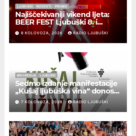
LJUBUŠKI
NOVOSTI
PROMO
Najiščekivaniji vikend ljeta:
BEER FEST Ljubuški 8. i
9.kolovoza
8 KOLOVOZA, 2026
RADIO LJUBUŠKI
BIH I REGIJA
LJUBUŠKI
Sedmo izdanje manifestacije
„Kušaj ljubuška vina“ donosi
vrhunska vina, gastronomiju i
7 KOLOVOZA, 2026
RADIO LJUBUŠKI
glazbu