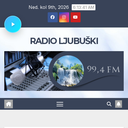
Skip
Ned. kol 9th, 2026
6:13:42 AM
to
content
RADIO LJUBUŠKI