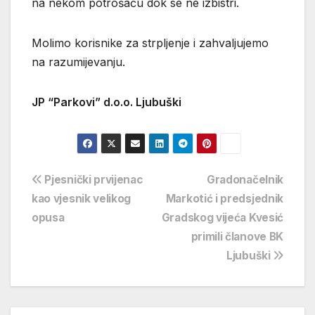
na nekom potrošaču dok se ne izbistri.
Molimo korisnike za strpljenje i zahvaljujemo
na razumijevanju.
JP “Parkovi” d.o.o. Ljubuški
Navigacija
Pjesnički prvijenac
Gradonačelnik
kao vjesnik velikog
Markotić i predsjednik
objava
opusa
Gradskog vijeća Kvesić
primili članove BK
Ljubuški