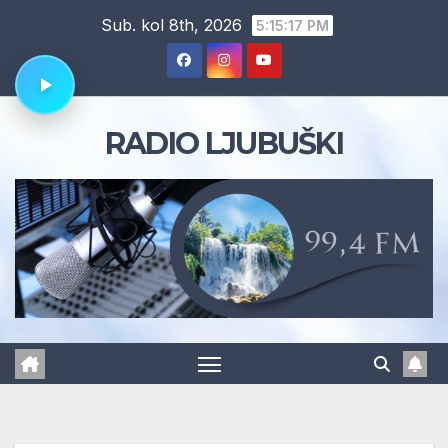
Skip
Sub. kol 8th, 2026
5:15:18 PM
to
content
RADIO LJUBUŠKI