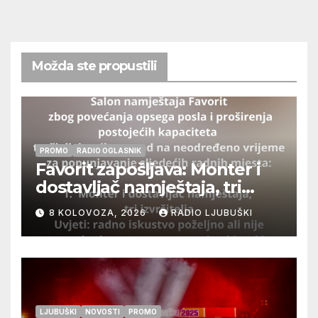
Možda ste propustili
PROMO
RADIO OGLASNIK
Favorit zapošljava: Monter i
dostavljač namještaja, tri
izvršitelja
8 KOLOVOZA, 2026
RADIO LJUBUŠKI
LJUBUŠKI
NOVOSTI
PROMO