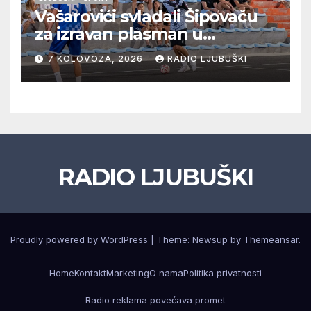
Vašarovići svladali Šipovaču
za izravan plasman u
četvrtfinale, Grab izborio
7 KOLOVOZA, 2026
RADIO LJUBUŠKI
prolazak dalje, Klobuk ispao,
večeras počinje četvrtfinale
juniora
RADIO LJUBUŠKI
Proudly powered by WordPress
|
Theme: Newsup by
Themeansar
.
Home
Kontakt
Marketing
O nama
Politika privatnosti
Radio reklama povećava promet