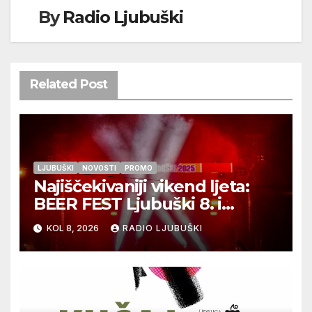
By
Radio Ljubuški
Related Post
LJUBUŠKI
NOVOSTI
PROMO
Najiščekivaniji vikend ljeta:
BEER FEST Ljubuški 8. i
9.kolovoza
KOL 8, 2026
RADIO LJUBUŠKI